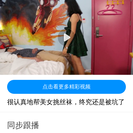
点击看更多精彩视频
很认真地帮美女挑丝袜，终究还是被坑了
同步跟播