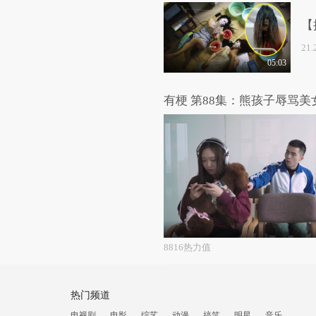
【
21
05:03
有梗 第88集：熊孩子辱骂
8816热力值
热门频道
电视剧
电影
综艺
动漫
搞笑
明星
音乐