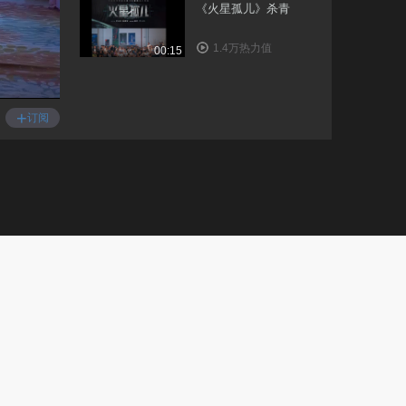
《火星孤儿》杀青
1.4万热力值
00:15
300位胡社光时尚娘子
军亮相 胡社光鄂尔多..
+
订阅
9757热力值
02:13
“亲情中华 追寻足
迹”——赤子心声故乡..
9223热力值
06:42
《三湾改编》在京举办
首映式 官宣定档7月..
1.2万热力值
02:28
中国共产党人“精神谱
系”特别节目《精神..
1.4万热力值
01:29
话剧《兵者 国之大
事》定档“八一” 国..