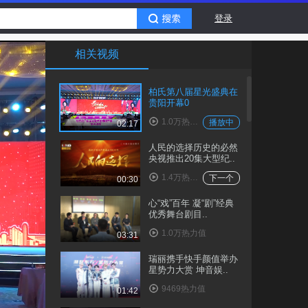
登录
相关视频
柏氏第八届星光盛典在
贵阳开幕0
1.0万热力值
播放中
02:17
人民的选择历史的必然
央视推出20集大型纪..
1.4万热力值
下一个
00:30
心“戏”百年 凝“剧”经典
优秀舞台剧目..
1.0万热力值
03:31
瑞丽携手快手颜值举办
星势力大赏 坤音娱..
9469热力值
01:42