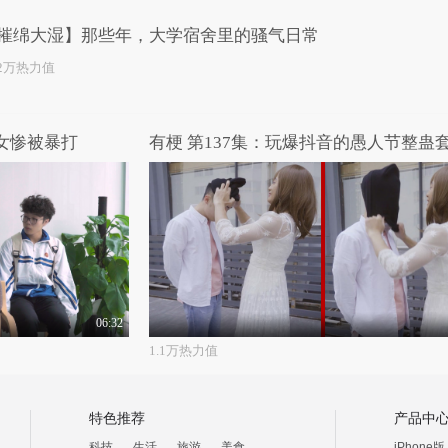
摧绵大湿】那些年，大学宿舍里的骚气日常
.2万热力值
美女惨被暴打
有梗 第137集：玩爆抖音的愚人节整蛊
06:32
1.1万热力值
特色推荐
产品中
科技
生活
旅游
美食
iPhone版