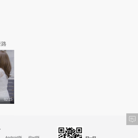
1.2万热力值
02:27
王赛罕娜献唱《守望青
春》主题曲 MV曝光..
1.1万热力值
04:35
《平凡英雄》开机发布
会
套路
1.2万热力值
01:53
第十一届北京国际电影
节游戏动漫电影单元..
1.1万热力值
02:00
地方戏曲新兴力量！新
编古装庐剧《三孝口..
02:25
1.3万热力值
03:31
保利中丝集团联袂劳伦
斯许 演绎国潮时尚..
1.1万热力值
02:04
心
Android版
iPad版
《姐姐的菜》上线开启