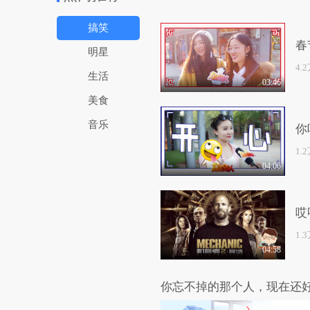
搞笑
春
明星
神
4.
生活
03:46
美食
音乐
你
1.
04:06
哎
1.
04:58