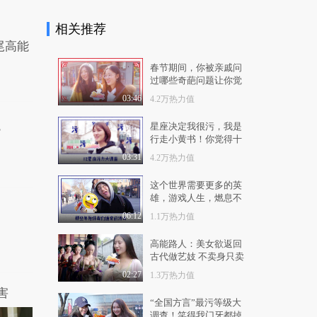
1.0万热力值
02:26
相关推荐
柏氏走遍中国30年齐聚
尾高能
武汉 开启胶原护肤..
8343热力值
01:11
春节期间，你被亲戚问
过哪些奇葩问题让你觉
王智晋级为柏氏新代言
得蜜汁尴尬？结尾高能
03:46
4.2万热力值
人 现场传授护肤秘..
神回复！生动形象！
1.4万热力值
02:17
星座决定我很污，我是
？
行走小黄书！你觉得十
林允与BOSS张朝阳创
二星座哪个星座最污？
03:31
4.2万热力值
新《姐姐的菜》直播
带..
1.3万热力值
01:48
这个世界需要更多的英
雄，游戏人生，燃息不
刮起时尚风暴 胡社光
止！
06:12
1.1万热力值
“梦”系列旗袍有点..
9671热力值
02:37
高能路人：美女欲返回
古代做艺妓 不卖身只卖
总台推出电视专题片
艺
《人民的小康》 8月2..
02:27
1.3万热力值
害
1.0万热力值
03:34
“全国方言”最污等级大
调查！笑得我门牙都掉