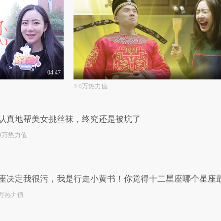
04:47
3.0万热力值
认真地帮美女挑丝袜，终究还是被坑了
.9万热力值
座决定我很污，我是行走小黄书！你觉得十二星座哪个星座
2万热力值