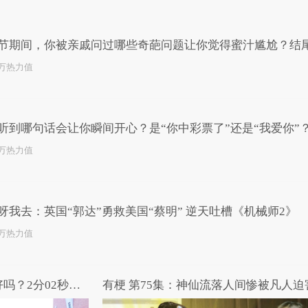
已为您推荐了10+条视频
节期间，你被亲戚问过哪些奇葩问题让你觉得蜜汁尴尬？结
回复！生动形象！
2万热力值
听到哪句话会让你瞬间开心？是“你中彩票了”还是“我爱你”
2万热力值
呀我去：英国“郭达”勇救美国“蔡明” 逆天吐槽《机械师2》
3万热力值
你忘不掉的那个人，现在还好吗？2分02秒眼眶湿了，致我们最想念的那个人...
有梗 第75集：神仙流落人间惨被凡人迫