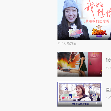
11.4万热力值
很
60
01:33
星
4.
03:31