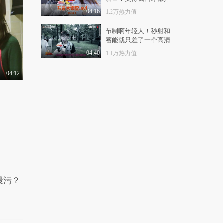
时光放映厅走进陕西彬
了！
州 在光影中重拾红..
04:16
1.2万热力值
1.4万热力值
01:23
节制啊年轻人！秒射和
蓄能就只差了一个高清
CHICCO MAO《万物
马赛克的距离！
生长BLOSSOM》新品
04:40
1.1万热力值
大秀 ..
1.0万热力值
02:43
04:12
电影《守望青春》定档
九月开学季 走进高..
8260热力值
01:56
《守望青春》曝光终极
海报和“可造之才”..
9224热力值
01:00
《守望青春》曝光终极
预告 细数那些年与..
最污？
1.2万热力值
02:20
GRACE CHEN “棋”系
列北京发布会 “钢”..