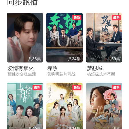
同步跟播
共36集
共34集
共39集
爱情有烟火
赤热
梦想城
檀健次合租生活
黄晓明芯片商战
杨烁破技术垄断
共40集
共36集
共48集