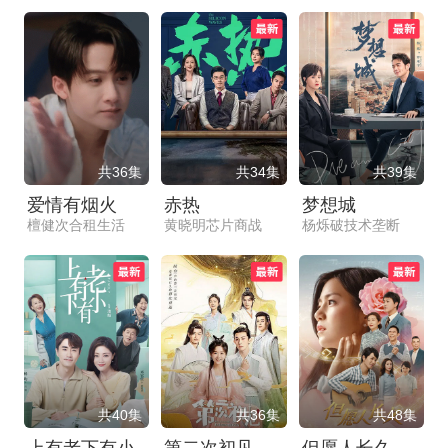
共36集
共34集
共39集
爱情有烟火
赤热
梦想城
檀健次合租生活
黄晓明芯片商战
杨烁破技术垄断
共40集
共36集
共48集
上有老下有小
第二次初见
但愿人长久