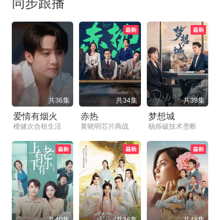
同步跟播
共36集
共34集
共39集
爱情有烟火
赤热
梦想城
檀健次合租生活
黄晓明芯片商战
杨烁破技术垄断
共40集
共36集
共48集