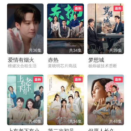
共36集
共34集
共39集
爱情有烟火
赤热
梦想城
檀健次合租生活
黄晓明芯片商战
杨烁破技术垄断
共40集
共36集
共48集
上有老下有小
第二次初见
但愿人长久