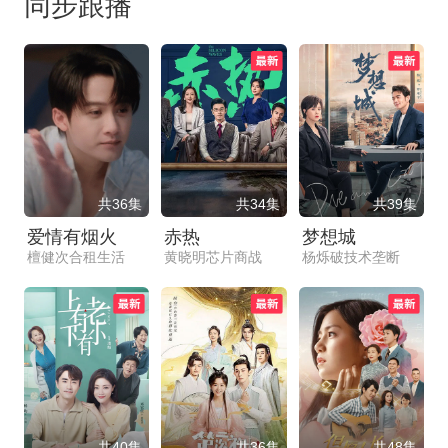
同步跟播
共36集
共34集
共39集
爱情有烟火
赤热
梦想城
檀健次合租生活
黄晓明芯片商战
杨烁破技术垄断
共40集
共36集
共48集