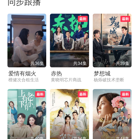
同步跟播
共36集
共34集
共39集
爱情有烟火
赤热
梦想城
檀健次合租生活
黄晓明芯片商战
杨烁破技术垄断
共40集
共36集
共48集