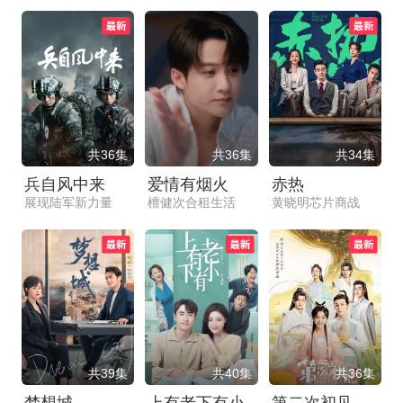
共36集
共36集
共34集
兵自风中来
爱情有烟火
赤热
展现陆军新力量
檀健次合租生活
黄晓明芯片商战
共39集
共40集
共36集
梦想城
上有老下有小
第二次初见