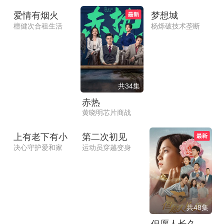
爱情有烟火
梦想城
檀健次合租生活
杨烁破技术垄断
共34集
赤热
黄晓明芯片商战
共40集
共36集
上有老下有小
第二次初见
决心守护爱和家
运动员穿越变身
共48集
但愿人长久