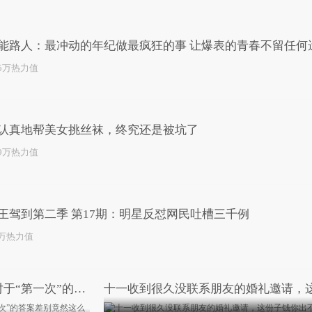
已为您推荐了10+条视频
能路人：最冲动的年纪做最疯狂的事 让爆表的青春不留任何
.5万热力值
认真地帮美女挑丝袜，终究还是被坑了
.9万热力值
王驾到第二季 第17期：明星反怼网民吐槽三千例
4万热力值
街头情侣默契大考验，男女对于“第一次”的答案差别竟然这么大？