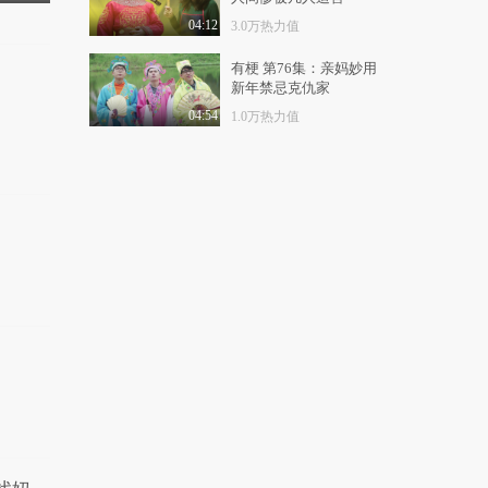
04:12
3.0万热力值
有梗 第76集：亲妈妙用
新年禁忌克仇家
04:54
1.0万热力值