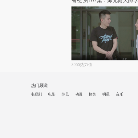
有梗 第107集：师兄雨天蹲
8955热力值
热门频道
电视剧
电影
综艺
动漫
搞笑
明星
音乐