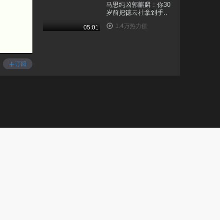
马思纯凶郭麒麟：你30
岁前把德云社拿到手..
1.4万热力值
05:01
抢马伊琍男人，让蒋勤
勤背多年骂名的吴越..
+
订阅
1.2万热力值
04:11