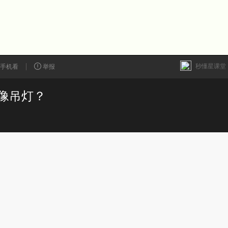
秒懂星课堂
手机看
举报
像吊灯？