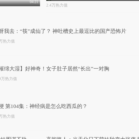
04:21
2.4万热力值
呀我去：“筷”成仙了？ 神吐槽史上最逗比的国产恐怖片
9万热力值
摧绵大湿】好神奇！女子肚子居然“长出”一对胸
.9万热力值
梗 第104集：神经病是怎么吃西瓜的？
0万热力值