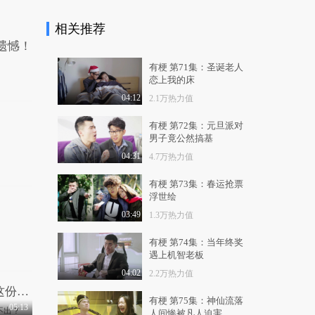
相关推荐
遗憾！
有梗 第71集：圣诞老人
恋上我的床
04:12
2.1万热力值
有梗 第72集：元旦派对
男子竟公然搞基
04:31
4.7万热力值
有梗 第73集：春运抢票
浮世绘
03:49
1.3万热力值
有梗 第74集：当年终奖
遇上机智老板
04:02
2.2万热力值
十一收到很久没联系朋友的婚礼邀请，这份子钱你出不出？
有梗 第75集：神仙流落
05:13
人间惨被凡人迫害