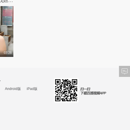
高能路人：光天化日下萌妹秒变大张伟 找妞的标准竟是36D！
03:28
心
Android版
iPad版