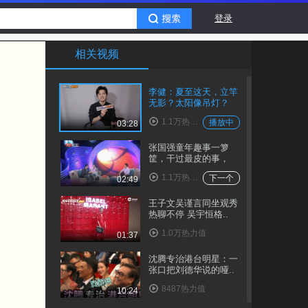
登录
相关视频
李健：夏至这天，立竿
无影？太阳像吊灯？
1.1万热力值
播放中
03:28
张国强童年趣事一箩
筐，干过最皮的事，
是..
1.1万热力值
下一个
02:49
王子文吴谨言同坐观秀
热聊不停 吴宇恒格..
1.0万热力值
01:37
沈腾专治港台明星：一
张口把刘德华说的哑..
8487热力值
10:24