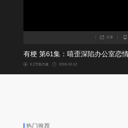
分享
有梗 第61集：嘻歪深陷办公室恋
6.2万热力值
2016-10-12
热门推荐