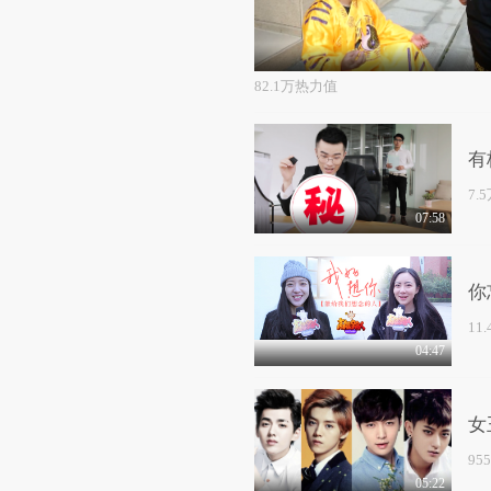
82.1万热力值
有
7.
07:58
你
的
11
04:47
女
95
05:22