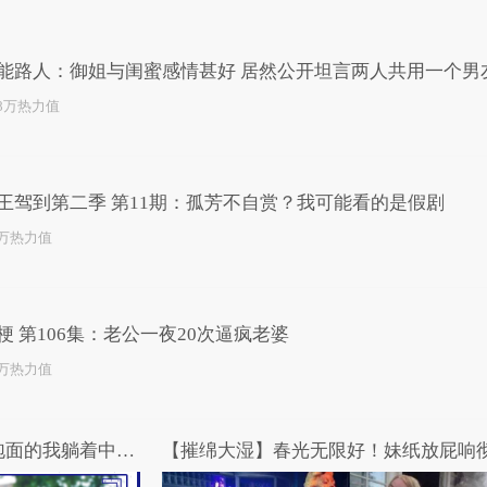
已为您推荐了10+条视频
能路人：御姐与闺蜜感情甚好 居然公开坦言两人共用一个男
.8万热力值
王驾到第二季 第11期：孤芳不自赏？我可能看的是假剧
3万热力值
梗 第106集：老公一夜20次逼疯老婆
4万热力值
你为穷找过哪些借口？吃着泡面的我躺着中枪了！
【摧绵大湿】春光无限好！妹纸放屁响