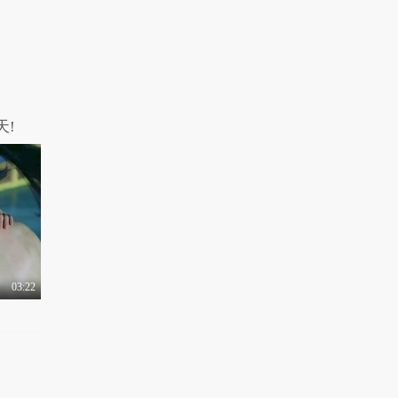
9224热力值
05:32
有梗 第125集：令人羞
羞的夫妻游戏
1.4万热力值
05:18
有梗 第126集：当男
人，绿也要绿得有骨气
天!
1.4万热力值
04:31
有梗 第126集：被兄弟
戴绿帽原来是这滋味
1.1万热力值
04:31
有梗 第127集：男人藏
钱就要有一“套”
03:22
1.1万热力值
04:42
有梗 第128集：爱撒娇
的女人最要命
1.1万热力值
04:07
有梗 第129集：不怕神