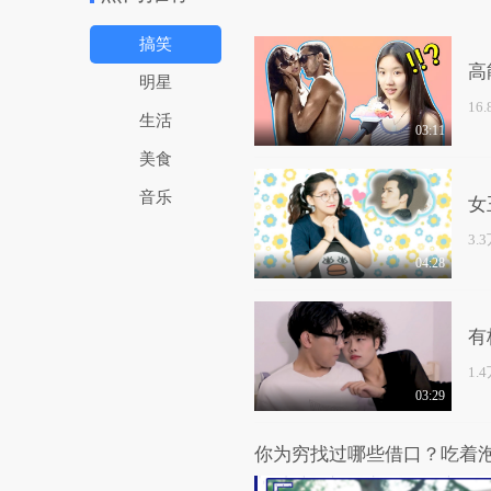
搞笑
高
明星
16
生活
03:11
美食
音乐
女
3.
04:28
有
1.
03:29