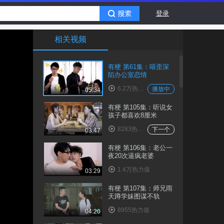
登录
相关视频
有梗 第61集：嘻歪深
陷办公室恋情
6.2万热力值
播放中
05:34
有梗 第105集：听说女
孩子都喜欢8厘米
8283热力值
下一个
03:47
有梗 第106集：老公一
夜20次逼疯老婆
1.4万热力值
03:29
有梗 第107集：师兄雨
天蹲学妹图谋不轨
8955热力值
04:20