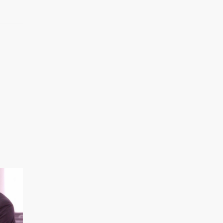
对手，就怕笨老婆
1.3万热力值
04:22
有梗 第130集：只要男
人腰够好，漂亮老婆..
9446热力值
05:20
有梗 第131集：记忆中
的橡皮擦擦不掉我对..
8223热力值
05:14
有梗 第132集：不是一
家丑，不进一家门
1.1万热力值
05:58
有梗 第133集：如何读
懂女人心
1.3万热力值
04:38