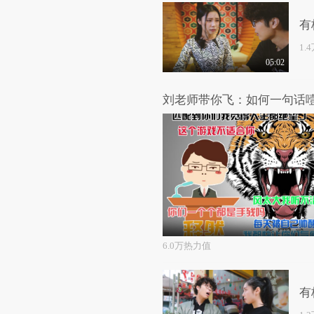
有
1.
05:02
6.0万热力值
有