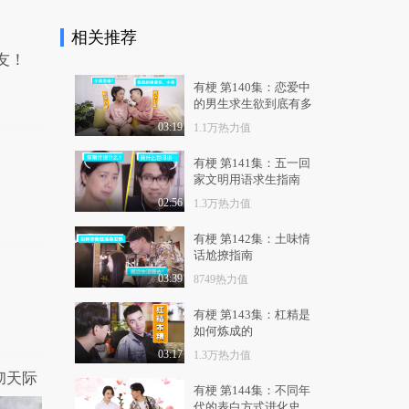
2.7万热力值
03:26
相关推荐
有梗 第114集：那些年
友！
我们遇过的奇葩司机
1.0万热力值
04:00
有梗 第140集：恋爱中
的男生求生欲到底有多
有梗 第115集：如何巧
强
03:19
1.1万热力值
妙拒绝基友借钱
8517热力值
04:02
有梗 第141集：五一回
家文明用语求生指南
有梗 第116集：如何不
02:56
1.3万热力值
花钱得到名牌包包
1.3万热力值
04:15
有梗 第142集：土味情
话尬撩指南
有梗 第117集：致连备
03:39
8749热力值
胎都不如的你
1.1万热力值
04:14
有梗 第143集：杠精是
如何炼成的
有梗 第118集：带你看
穿女友撒娇套路
03:17
1.3万热力值
彻天际
1.4万热力值
05:02
有梗 第144集：不同年
代的表白方式进化史