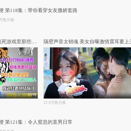
梗 第118集：带你看穿女友撒娇套路
4万热力值
刘老师带你飞：如何一句话噎死游戏里那些叨逼叨的队友
隔壁声音太销魂 美女自曝激情震耳要上
03:40
22.9万热力值
梗 第121集：令人窒息的直男日常