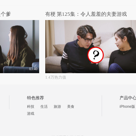
认个爹
有梗 第125集：令人羞羞的夫妻游戏
03:40
1.4万热力值
特色推荐
产品中
科技
生活
旅游
美食
iPhone版
游戏