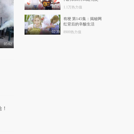
有梗 第119集：揭秘单
身狗的祖传秘密
03:02
1.1万热力值
8218热力值
04:14
有梗 第145集：揭秘网
红背后的辛酸生活
有梗 第120集：爸爸和
儿子的催泪日常
02:39
8909热力值
1.3万热力值
04:25
05:02
有梗 第121集：令人窒
息的直男日常
1.2万热力值
03:42
有梗 第122集：新一批
女友送命题已经诞生
8686热力值
04:40
有梗 第123集：谈恋爱
不如认个爹
枪！
1.0万热力值
03:40
有梗 第124集：2018最
新男人自救手册