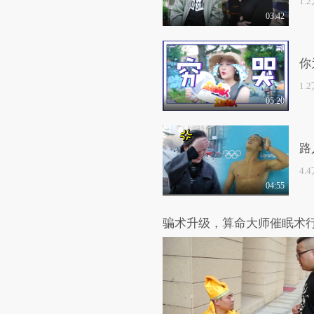
1.
03:42
你
1.
05:20
路
4.
04:55
骗术升级，算命大师催眠术