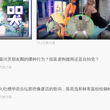
05:20
31.6万热力值
最讨厌朋友圈的哪种行为？炫富虐狗微商还是自拍党？
0万热力值
人吐槽华语乐坛那些像废话的歌词，陈奕迅和林宥嘉纷纷躺
2万热力值