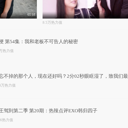
01:18
8.5万热力值
梗 第54集：我和老板不可告人的秘密
5万热力值
忘不掉的那个人，现在还好吗？2分02秒眼眶湿了，致我们
那个人...
.4万热力值
王驾到第二季 第20期：热辣点评EXO韩归四子
56热力值