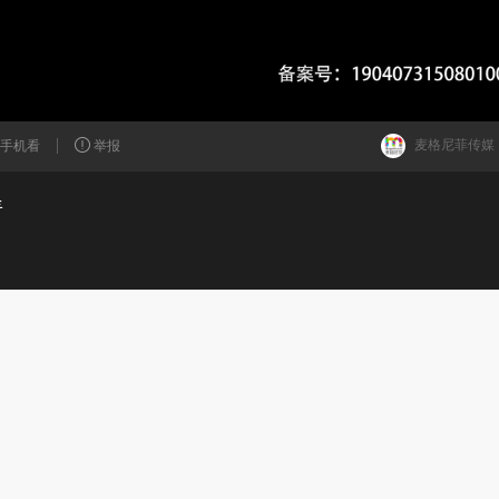
麦格尼菲传媒
手机看
举报
情