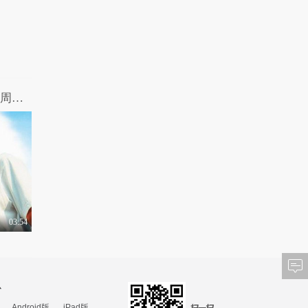
4.3万热力值
04:50
女王驾到第二季 第15
期：撩妹高手养成指..
1.1万热力值
04:02
女王驾到第二季 第16
期：影视配角今昔大..
2分07秒暖心彩蛋！那些年我们一起追的周杰伦！
1.0万热力值
05:42
女王驾到第二季 第17
期：明星反怼网民吐..
1.4万热力值
04:04
女王驾到第二季 第18
期：当红女星名正言..
03:54
8907热力值
04:24
女王驾到第二季 第19
期：谁是奥斯卡最佳..
1.4万热力值
05:21
心
Android版
iPad版
女王驾到第二季 第20