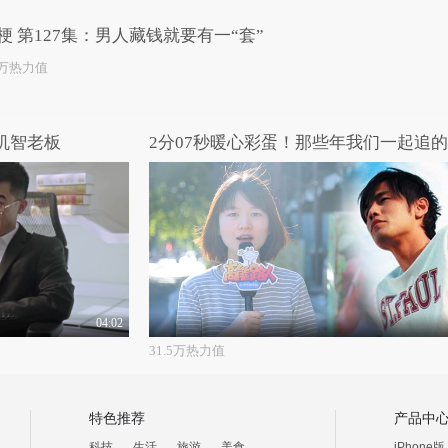
梗 第127集：男人藏钱就要有一“套”
1万热力值
机智老板
04:02
31.5万热力值
特色推荐
产品中
科技
生活
旅游
美食
iPhone版