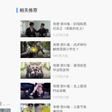
12.9万热力值
06:50
相关推荐
女王驾到第二季 第4
期：体坛明星下海捞
金..
5.2万热力值
04:38
有梗 第90集：职场暗黑
纪实之《老板的名义》
女王驾到第二季 第5
07:31
1.4万热力值
期：国产古装剧避雷
大..
9724热力值
03:46
有梗 第91集：武术神功
解救受困小学生？
女王驾到第二季 第6
05:38
9481热力值
期：剖析娱乐圈乱炒
CP..
1.3万热力值
03:54
有梗 第92集：最强创意
毕业照姿势
女王驾到第二季 第7
05:07
1.1万热力值
期：怒斥明星滥用替
身..
1.3万热力值
04:43
有梗 第93集：史上最强
约会攻略
女王驾到第二季 第8
期：揭秘明星久红不
05:01
1.0万热力值
衰..
神尴尬！宅男身上突然拥有了手机的功能，却在偷拍妹子的时候被逮个正着！
1.2万热力值
04:27
有梗 第94集：儿童节装
嫩指南