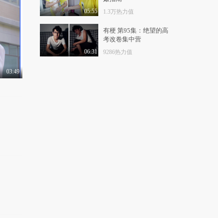
女王驾到第二季 第9
期：众明星背后的奇
05:55
1.3万热力值
葩..
1.3万热力值
04:29
有梗 第95集：绝望的高
考改卷集中营
女王驾到第二季 第10
期：bb不自由，夸你..
06:31
9286热力值
3.0万热力值
04:22
03:49
女王驾到第二季 第11
期：孤芳不自赏？我..
3.3万热力值
04:28
女王驾到第二季 第12
期：国产翻拍PK棒子..
2.5万热力值
05:05
女王驾到第二季 第13
期：年度尬红小花大..
8.9万热力值
05:01
女王驾到第二季 第14
期：2016年甜到狗带..