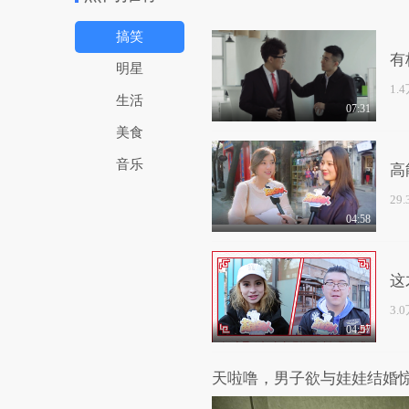
搞笑
有
明星
1.
生活
07:31
美食
音乐
高
29
04:58
这
3.
04:57
天啦噜，男子欲与娃娃结婚