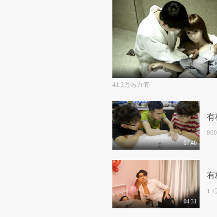
41.3万热力值
有
86
07:40
有
1.
04:31