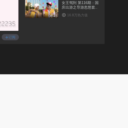
女王驾到 第116期：国
庆出游之导游忽悠套..
16.8万热力值
08:45
女王驾到 第117期：揭
秘公交上的明争暗斗
+
订阅
4.8万热力值
07:59
女王驾到 第118期：这
些女人都得死
8.5万热力值
06:27
女王驾到第二季 第1
期：张雨绮点亮洗白
新..
42.8万热力值
05:58
女王驾到第二季 第2
期：希拉里败选后转
行..
3.9万热力值
08:35
女王驾到第二季 第3
期：深夜对剧本的正
确..