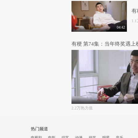
有
1.
04:42
有梗 第74集：当年终奖遇上
2.2万热力值
热门频道
电视剧
电影
综艺
动漫
搞笑
明星
音乐