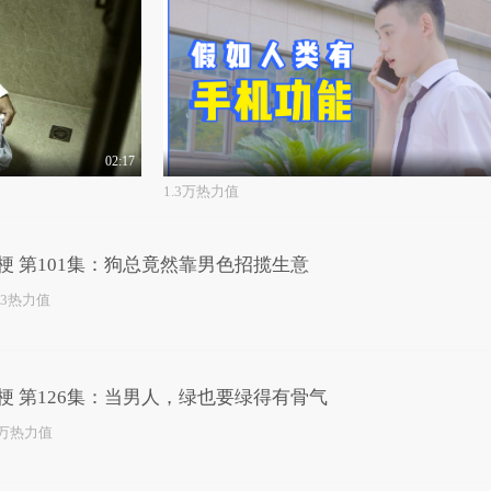
02:17
1.3万热力值
梗 第101集：狗总竟然靠男色招揽生意
03热力值
梗 第126集：当男人，绿也要绿得有骨气
4万热力值