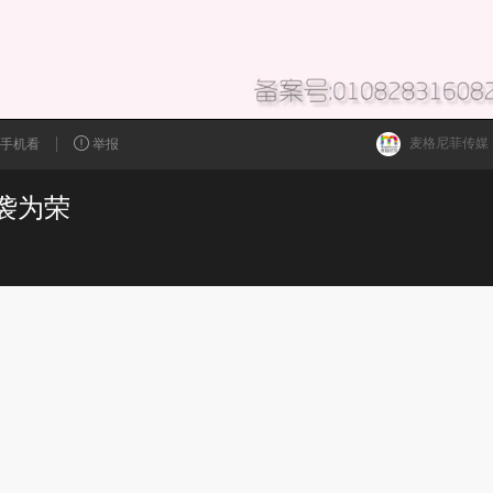
麦格尼菲传媒
手机看
举报
袭为荣