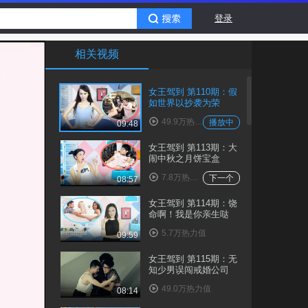
登录
相关视频
女王驾到 第110期：假
如世界以抄袭为荣
49.9万热力值
播放中
09:48
女王驾到 第113期：大
闹中秋之月饼宝盒
7.8万热力值
下一个
08:57
女王驾到 第114期：饶
命啊！我是你亲生哒
5.7万热力值
09:59
女王驾到 第115期：无
知少男误闯戒婚公司
49.0万热力值
08:14