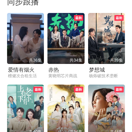
同步跟播
共36集
共34集
共39集
爱情有烟火
赤热
梦想城
檀健次合租生活
黄晓明芯片商战
杨烁破技术垄断
共40集
共36集
共48集