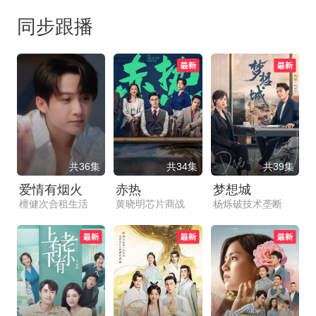
同步跟播
共36集
共34集
共39集
爱情有烟火
赤热
梦想城
檀健次合租生活
黄晓明芯片商战
杨烁破技术垄断