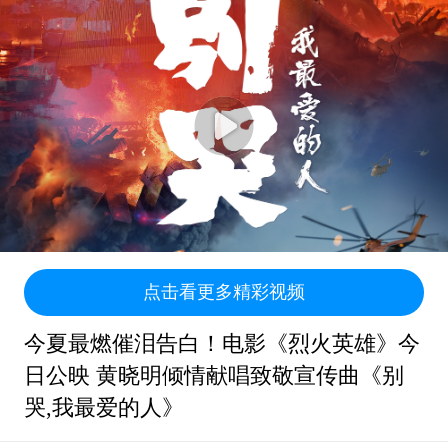
点击看更多精彩视频
今夏最燃催泪告白！电影《烈火英雄》今
日公映 黄晓明倾情献唱致敬宣传曲《别
哭,我最爱的人》