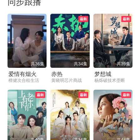
同步跟播
共36集
共34集
共39集
爱情有烟火
赤热
梦想城
檀健次合租生活
黄晓明芯片商战
杨烁破技术垄断
共40集
共36集
共48集