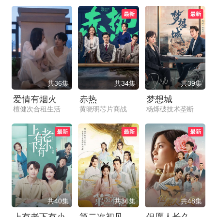
共36集
共34集
共39集
爱情有烟火
赤热
梦想城
檀健次合租生活
黄晓明芯片商战
杨烁破技术垄断
共40集
共36集
共48集
上有老下有小
第二次初见
但愿人长久