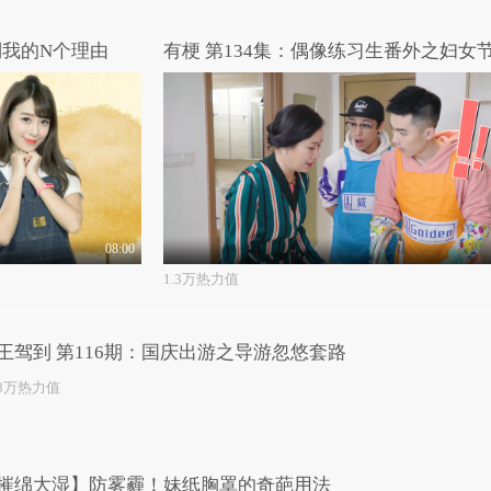
倒我的N个理由
08:00
1.3万热力值
王驾到 第116期：国庆出游之导游忽悠套路
.8万热力值
摧绵大湿】防雾霾！妹纸胸罩的奇葩用法