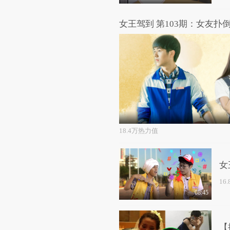
女王驾到 第103期：女友扑
18.4万热力值
女
16
08:45
【