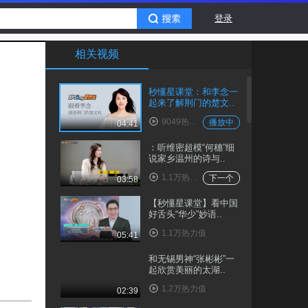
登录
相关视频
秒懂星课堂：和李念一
起来了解荆门的楚文..
9049热力值
播放中
04:41
：听维密超模“何穗”细
说家乡温州的诗与..
1.1万热力值
下一个
03:58
【秒懂星课堂】看中国
好舌头“华少”妙语..
1.1万热力值
05:41
和无锡男神“张彬彬”一
起欣赏美丽的太湖..
1.2万热力值
02:39