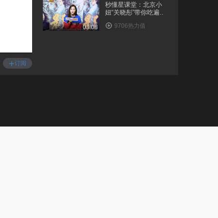
秒懂星课堂：北京小
妞“关晓彤”带你吃遍..
9706热力值
03:08
秒懂星课堂：来福建永
安，和女神张静初一..
+
订阅
1.3万热力值
05:06
跟着小七赖美云，一起
来学习家乡深圳的冷..
1.0万热力值
04:17
秒懂星课堂：和娄艺潇
一起，漫步伦敦街头..
1.1万热力值
03:54
秒懂星课堂：和凤小岳
一起感受披头士的故..
1.2万热力值
03:10
秒懂星课堂：不老男神
乔振宇，教你如何正..