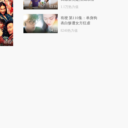
秒懂星课堂：川妹子段
奥娟带你吃遍成都
03:19
1.1万热力值
1.4万热力值
05:18
有梗 第110集：单身狗
表白惨遭女方狂虐
秒懂星课堂：邓紫棋教
你香港茶餐厅的点餐..
04:22
8246热力值
9900热力值
04:59
05:02
秒懂星课堂：和佟大为
一起，感受抚顺的满..
1.2万热力值
03:24
秒懂星课堂：和张慧雯
一起，感受鹰潭的道..
1.3万热力值
04:01
秒懂星课堂：尹恩惠带
你探秘首尔的咖啡文..
9455热力值
04:22
秒懂星课堂：进口小哥
哥迪玛希，强势安利..