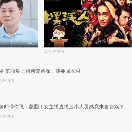
04:25
2.7万热力值
梗 第78集：相亲套路深，我要回农村
5万热力值
老师带你飞：蒙圈！女主播直播造小人灵感竟来自女娲？
5万热力值