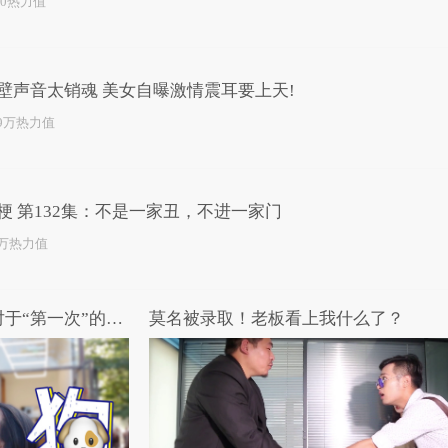
50热力值
壁声音太销魂 美女自曝激情震耳要上天!
.9万热力值
梗 第132集：不是一家丑，不进一家门
1万热力值
街头情侣默契大考验，男女对于“第一次”的答案差别竟然这么大？
莫名被录取！老板看上我什么了？