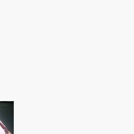
数，走近童话大师安
徒..
1.2万热力值
04:06
秒懂星课堂：和章子怡
一起见证王者崛起
8639热力值
02:59
秒懂星课堂：跟着倪虹
洁，走近文艺青年打..
1.3万热力值
04:59