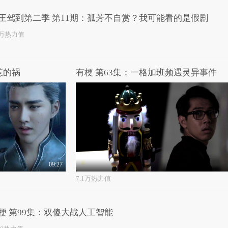
王驾到第二季 第11期：孤芳不自赏？我可能看的是假剧
3万热力值
惹的祸
有梗 第63集：一格加班频遇灵异事件
09:27
7.1万热力值
梗 第99集：双傻大战人工智能