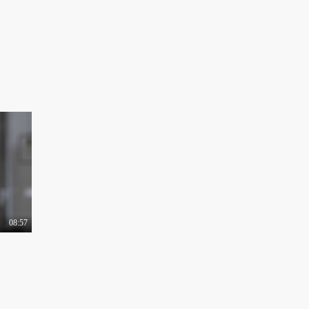
1.1万热力值
03:19
秒懂星课堂：高伟光喊
你来密山吃烤冷面啦..
1.4万热力值
04:02
秒懂星课堂：和李光洁
到平顶山养生去
1.4万热力值
03:54
听付辛博讲述自己心中
的充满诗意的西安城
1.4万热力值
03:33
秒懂星课堂：颖儿带你
走进浪漫常德
08:57
8922热力值
03:29
秒懂星课堂：于朦胧在
乌鲁木齐的幸福时光
1.2万热力值
03:56
秒懂星课堂：跟着陈