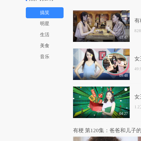
搞笑
有
明星
82
生活
03:47
美食
音乐
女
49
09:48
女
1.
04:27
有梗 第120集：爸爸和儿子