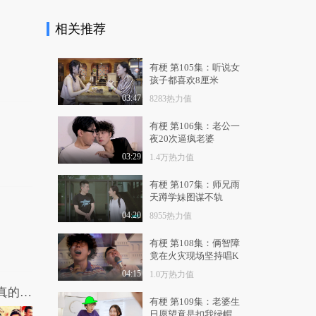
9413热力值
03:57
相关推荐
秒懂星课堂：邓紫棋
张云龙向你安利一座..
1.2万热力值
01:30
有梗 第105集：听说女
孩子都喜欢8厘米
秒懂星课堂：听肖央讲
03:47
8283热力值
家乡承德，感受神仙..
8148热力值
03:53
有梗 第106集：老公一
夜20次逼疯老婆
秒懂星课堂：林允带你
03:29
1.4万热力值
了解书法史超厉害的..
1.4万热力值
04:54
有梗 第107集：师兄雨
天蹲学妹图谋不轨
秒懂星课堂：张雪迎带
04:20
8955热力值
你在义乌买买买！
1.1万热力值
05:26
有梗 第108集：俩智障
竟在火灾现场坚持唱K
秒懂星课堂：张云龙带
你走进海鲜的世界—..
04:15
1.0万热力值
哎呀我去：《摆渡人》遭恶意低分差评 真的是受了委屈？
9114热力值
04:05
有梗 第109集：老婆生
日愿望竟是扣我绿帽