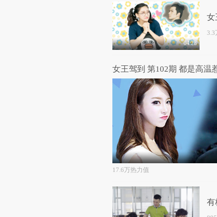
女
3.
04:28
女王驾到 第102期 都是高温
17.6万热力值
有