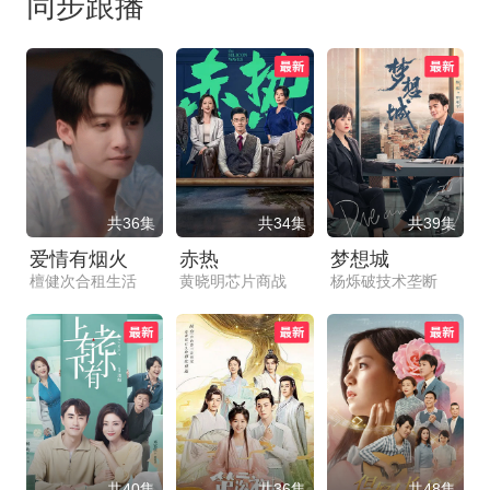
同步跟播
共36集
共34集
共39集
爱情有烟火
赤热
梦想城
檀健次合租生活
黄晓明芯片商战
杨烁破技术垄断
共40集
共36集
共48集