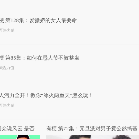
已为您推荐了10+条视频
梗 第128集：爱撒娇的女人最要命
1万热力值
梗 第85集：如何在愚人节不被整蛊
10热力值
人污力全开！教你“冰火两重天”怎么玩！
4万热力值
高能路人：王宝强马蓉出轨门众说风云 是否将出现惊天大反转？
有梗 第72集：元旦派对男子竟公然搞基