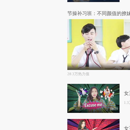
28.3万热力值
女
1.
04:29
女