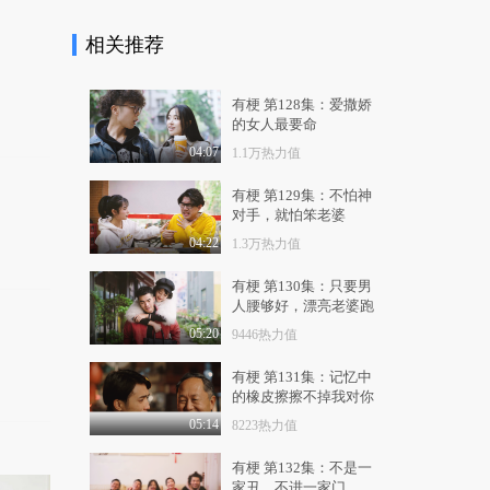
5.2万热力值
04:38
相关推荐
女王驾到第二季 第5
期：国产古装剧避雷
大..
9724热力值
03:46
有梗 第128集：爱撒娇
的女人最要命
女王驾到第二季 第6
04:07
1.1万热力值
期：剖析娱乐圈乱炒
CP..
1.3万热力值
03:54
有梗 第129集：不怕神
对手，就怕笨老婆
女王驾到第二季 第7
04:22
1.3万热力值
期：怒斥明星滥用替
身..
1.3万热力值
04:43
有梗 第130集：只要男
人腰够好，漂亮老婆跑
女王驾到第二季 第8
不了
05:20
9446热力值
期：揭秘明星久红不
衰..
1.2万热力值
04:27
有梗 第131集：记忆中
的橡皮擦擦不掉我对你
女王驾到第二季 第9
的爱
期：众明星背后的奇
05:14
8223热力值
葩..
1.3万热力值
04:29
有梗 第132集：不是一
家丑，不进一家门