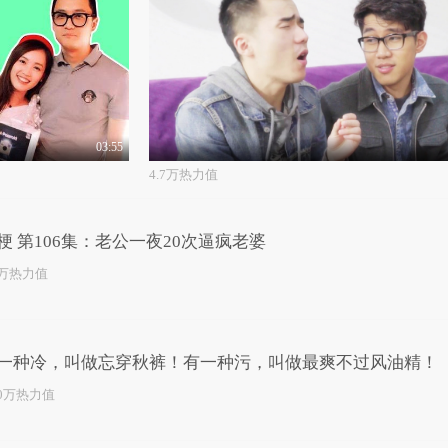
03:55
4.7万热力值
梗 第106集：老公一夜20次逼疯老婆
4万热力值
一种冷，叫做忘穿秋裤！有一种污，叫做最爽不过风油精！
.0万热力值