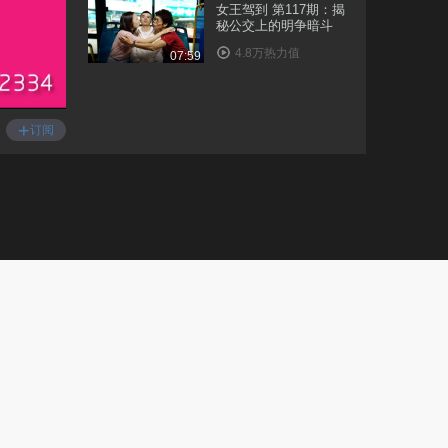
女王驾到 第117期：揭
秘公交上的明争暗斗
4.8万热力值
07:59
女王驾到 第118期：这
些女人都得死
+
订阅
8.5万热力值
06:27
女王驾到第二季 第1
期：张雨绮点亮洗白
新..
42.8万热力值
05:58
女王驾到第二季 第2
期：希拉里败选后转
行..
3.9万热力值
08:35
女王驾到第二季 第3
期：深夜对剧本的正
确..
12.9万热力值
06:50
女王驾到第二季 第4
期：体坛明星下海捞
金..