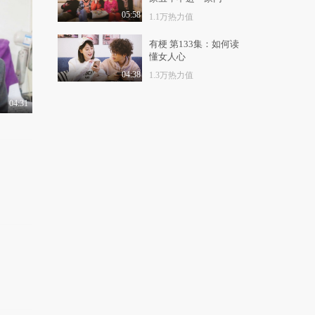
女王驾到第二季 第10
期：bb不自由，夸你..
05:58
1.1万热力值
3.0万热力值
04:22
有梗 第133集：如何读
懂女人心
女王驾到第二季 第11
期：孤芳不自赏？我..
04:38
1.3万热力值
3.3万热力值
04:28
04:31
女王驾到第二季 第12
期：国产翻拍PK棒子..
2.5万热力值
05:05
女王驾到 第113期：大
闹中秋之月饼宝盒
7.8万热力值
08:57
女王驾到第二季 第14
期：2016年甜到狗带..
4.3万热力值
04:50
女王驾到第二季 第15
期：撩妹高手养成指..