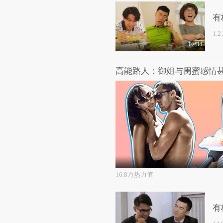
有
1.
02:34
16.8万热力值
有