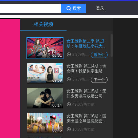
登录
相关视频
女王驾到第二季 第13
期：年度尬红小花大..
8.9万热力值
播放中
05:01
女王驾到 第114期：饶
命啊！我是你亲生哒
5.7万热力值
下一个
09:59
女王驾到 第115期：无
知少男误闯戒婚公司
49.0万热力值
08:14
女王驾到 第116期：国
庆出游之导游忽悠套..
16.8万热力值
08:45