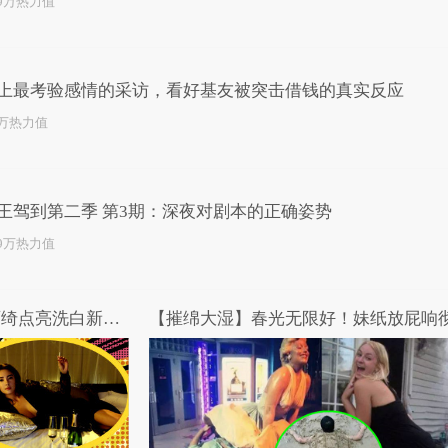
.9万热力值
上最考验感情的采访，看好基友被突击借钱的真实反应
2万热力值
王驾到第二季 第3期：深夜对剧本的正确姿势
.9万热力值
女王驾到第二季 第1期：张雨绮点亮洗白新技能
【摧绵大湿】春光无限好！妹纸放屁响