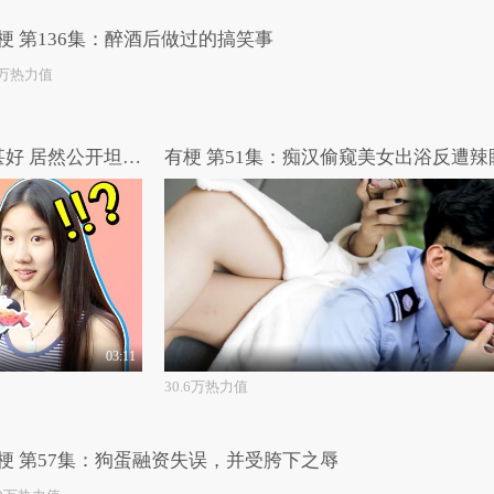
梗 第136集：醉酒后做过的搞笑事
2万热力值
高能路人：御姐与闺蜜感情甚好 居然公开坦言两人共用一个男友！
有梗 第51集：痴汉偷窥美女出浴反遭辣
03:11
30.6万热力值
梗 第57集：狗蛋融资失误，并受胯下之辱