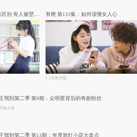
节操补习班：不同颜值的撩妹区别 有人被壁咚有人被刀捅！
有梗 第133集：如何读懂女人心
08:11
1.3万热力值
王驾到第二季 第9期：众明星背后的奇葩粉丝
3万热力值
王驾到第二季 第13期：年度尬红小花大盘点