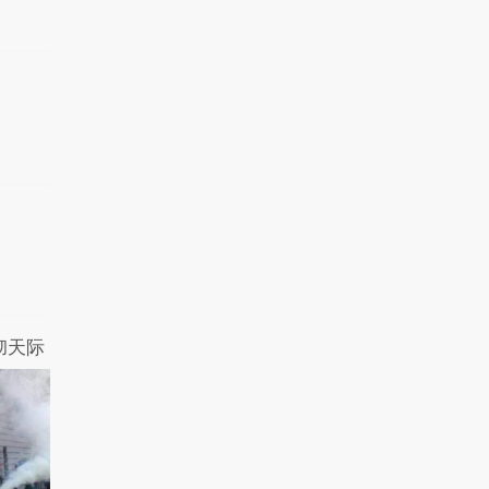
期：新老演员演技大..
8398热力值
06:01
彻天际