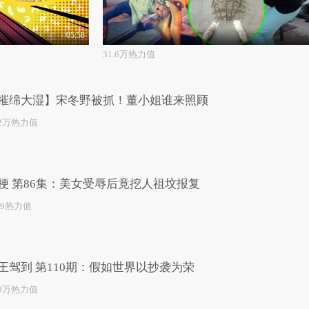
05:58
31.6万热力值
摧绵大湿】宋冬野被抓！董小姐谁来照顾
.2万热力值
梗 第86集：美女受辱后竟挖人祖坟报复
59热力值
王驾到 第110期：假如世界以抄袭为荣
.9万热力值