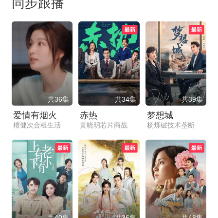
同步跟播
共36集
共34集
共39集
爱情有烟火
赤热
梦想城
檀健次合租生活
黄晓明芯片商战
杨烁破技术垄断
共40集
共36集
共48集