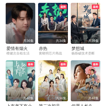
共36集
共34集
共39集
爱情有烟火
赤热
梦想城
檀健次合租生活
黄晓明芯片商战
杨烁破技术垄断
共40集
共36集
共48集
上有老下有小
第二次初见
但愿人长久