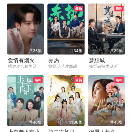
共36集
共34集
共39集
爱情有烟火
赤热
梦想城
檀健次合租生活
黄晓明芯片商战
杨烁破技术垄断
共40集
共36集
共48集
上有老下有小
第二次初见
但愿人长久