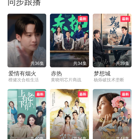
同步跟播
共36集
共34集
共39集
爱情有烟火
赤热
梦想城
檀健次合租生活
黄晓明芯片商战
杨烁破技术垄断
共40集
共36集
共48集