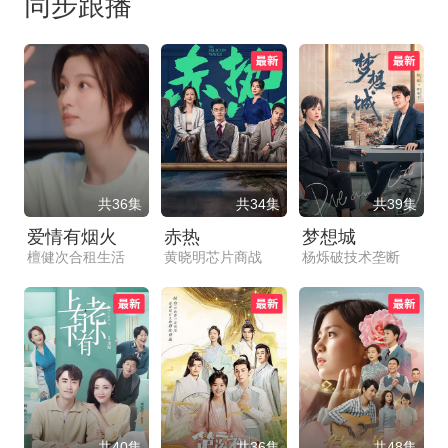
同步跟播
共36集
共34集
共39集
爱情有烟火
赤热
梦想城
檀健次合租生活
黄晓明芯片商战
杨烁破技术垄断
共40集
共36集
共48集