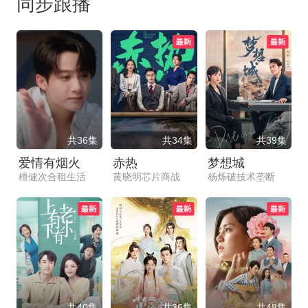
同步跟播
共36集
共34集
共39集
爱情有烟火
赤热
梦想城
檀健次合租生活
黄晓明芯片商战
杨烁破技术垄断
共40集
共36集
共48集