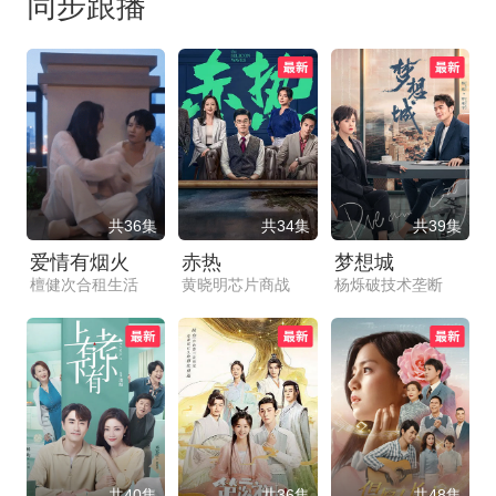
同步跟播
共36集
共34集
共39集
爱情有烟火
赤热
梦想城
檀健次合租生活
黄晓明芯片商战
杨烁破技术垄断
共40集
共36集
共48集