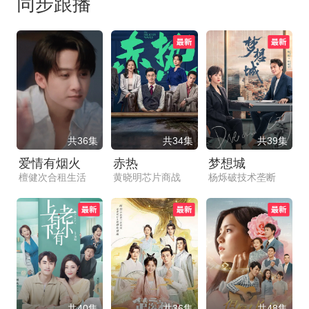
同步跟播
共36集
共34集
共39集
爱情有烟火
赤热
梦想城
檀健次合租生活
黄晓明芯片商战
杨烁破技术垄断
共40集
共36集
共48集