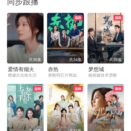
同步跟播
共36集
共34集
共39集
爱情有烟火
赤热
梦想城
檀健次合租生活
黄晓明芯片商战
杨烁破技术垄断
共40集
共36集
共48集