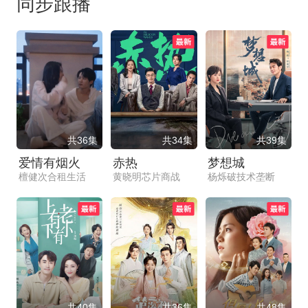
同步跟播
共36集
共34集
共39集
爱情有烟火
赤热
梦想城
檀健次合租生活
黄晓明芯片商战
杨烁破技术垄断
共40集
共36集
共48集