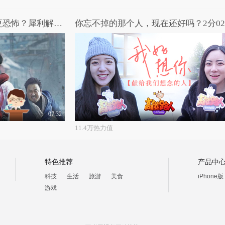
哎呀我去：人性和丧尸哪个更恐怖？犀利解说大热韩片《釜山行》
07:32
11.4万热力值
特色推荐
产品中
科技
生活
旅游
美食
iPhone版
游戏