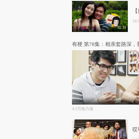
【
18
02:33
有梗 第78集：相亲套路深
4.5万热力值
哎