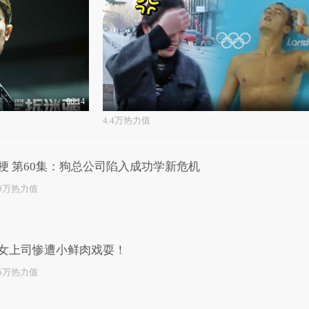
06:14
4.4万热力值
梗 第60集：狗总公司陷入成功学新危机
.9万热力值
女上司惨遭小鲜肉戏耍！
.5万热力值