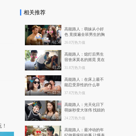
34.2万热力值
04:40
相关推荐
隔壁声音太销魂 美女
自曝激情震耳要上天!
22.9万热力值
03:22
高能路人：萌妹从小好
色 竟摸遍全班男生的胸
趁着年轻赶紧zuo 葬爱
02:58
26.0万热力值
家族喊你一起来玩！
14.4万热力值
02:33
高能路人：熄灯后男生
宿舍床莫名的摇晃 竟在
高能预警！十二星座，
做爱做的运动
03:25
31.8万热力值
你从未见过的颜值巅..
29.3万热力值
04:58
高能路人：在床上最不
能忍受异性的什么举
有一种冷，叫做忘穿秋
动？不叫还是大声叫？
03:16
37.8万热力值
裤！有一种污，叫做..
14.0万热力值
05:05
高能路人：光天化日下
萌妹秒变大张伟 找妞的
你忘不掉的那个人，现
标准竟是36D！
在还好吗？2分02秒..
03:28
24.2万热力值
玩！
11.4万热力值
04:47
高能路人：最冲动的年
纪做最疯狂的事 让爆表