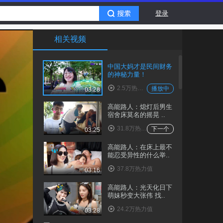
登录
相关视频
中国大妈才是民间财务
的神秘力量！
2.5万热力值
播放中
03:28
高能路人：熄灯后男生
宿舍床莫名的摇晃 ..
31.8万热力值
下一个
03:25
高能路人：在床上最不
能忍受异性的什么举..
37.8万热力值
03:16
高能路人：光天化日下
萌妹秒变大张伟 找..
24.2万热力值
03:28