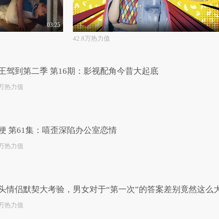
03:25
42.8万热力值
王驾到第二季 第16期：影视配角今昔大起底
0万热力值
梗 第61集：嘻歪深陷办公室恋情
2万热力值
头情侣默契大考验，男女对于“第一次”的答案差别竟然这么
5万热力值