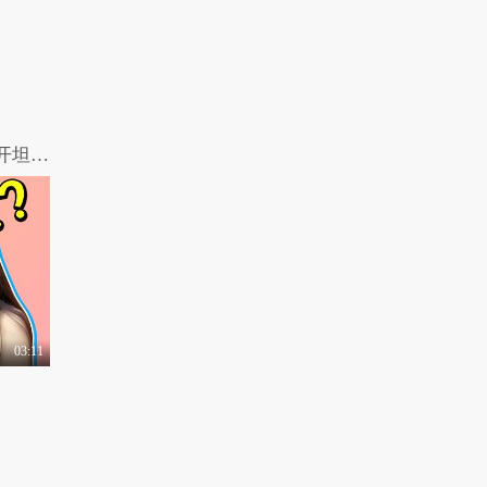
3.0万热力值
04:57
春节期间，你被亲戚问
过哪些奇葩问题让你..
4.2万热力值
03:46
星座决定我很污，我是
行走小黄书！你觉得..
高能路人：御姐与闺蜜感情甚好 居然公开坦言两人共用一个男友！
4.2万热力值
03:31
这个世界需要更多的英
雄，游戏人生，燃息..
1.1万热力值
06:12
高能路人：美女欲返回
古代做艺妓 不卖身..
03:11
1.3万热力值
02:27
“全国方言”最污等级大
调查！笑得我门牙..
1.2万热力值
04:16
节制啊年轻人！秒射和