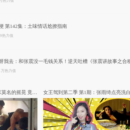
1万热力值
梗 第142集：土味情话尬撩指南
49热力值
呀我去：和张震没一毛钱关系！逆天吐槽《张震讲故事之合
.1万热力值
高能路人：熄灯后男生宿舍床莫名的摇晃 竟在做爱做的运动