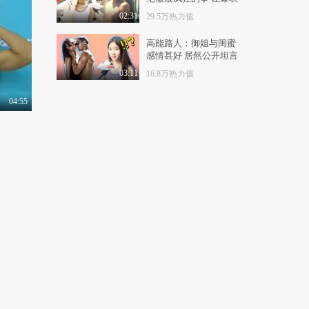
妈妈！为什么我听到的
的青春不留任何遗憾！
方言这么污？
02:31
29.5万热力值
3.2万热力值
04:16
高能路人：御姐与闺蜜
感情甚好 居然公开坦言
路人污力全开！教
两人共用一个男友！
你“冰火两重天”怎么玩..
03:11
16.8万热力值
4.4万热力值
04:55
04:55
2016年干过的蠢事大盘
点
3.0万热力值
05:00
我玩的游戏不可能这么
燃！
1.0万热力值
06:13
【一场陌生人的跨年狂
欢】，感动到哭！
1.0万热力值
04:53
这才是鸡年大吉吧的正
确打开方式！