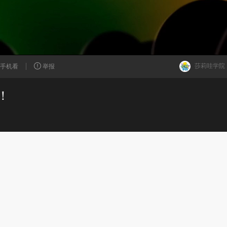
莎莉哇学院
手机看
举报
！