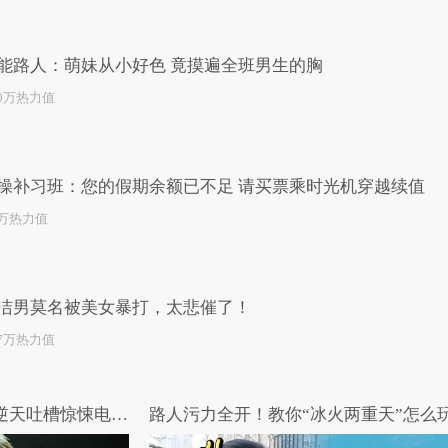
已为您推荐了10+条视频
能路人：萌妹从小好色 竟摸遍全班男生的胸
.0万热力值
操补习班：您的假期余额已不足 请买票乘时光机穿越续值
6万热力值
洁男莫名被美女暴打，太悲催了！
.7万热力值
哎呀我去：都是神经惹的祸 逆天吐槽惊悚电影《捉迷藏》
路人污力全开！教你“冰火两重天”怎么