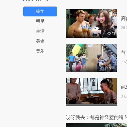
搞笑
高
明星
26
生活
02:58
美食
音乐
节
7.
05:20
纯
34
01:05