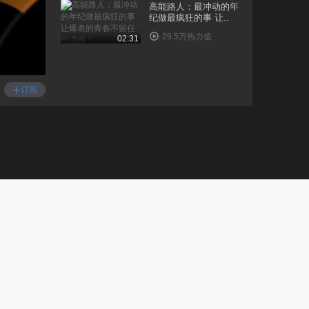
高能路人：最冲动的年
纪做最疯狂的事 让..
29.5万热力值
02:31
高能路人：御姐与闺蜜
感情甚好 居然公开..
+
订阅
16.8万热力值
03:11
高能路人：魔性美女情
到深处 直接带男神..
22.8万热力值
03:09
高能路人：王宝强马蓉
出轨门众说风云 是..
19.7万热力值
03:55
2分07秒暖心彩蛋！那
些年我们一起追的周..
31.5万热力值
03:54
节制啊年轻人！秒射就
只差一个高清马赛克..