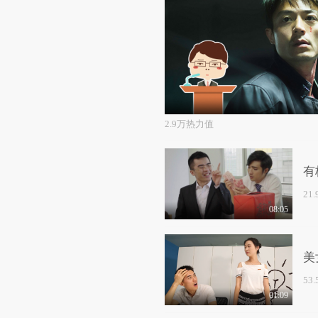
2.9万热力值
有
21
08:05
美
53
01:09