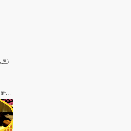
蓄能就只差了一个高..
1.1万热力值
04:40
高能路人：萌妹从小好
色 竟摸遍全班男生..
26.0万热力值
02:58
美女自曝是王者荣耀死
坑，这些玩王者荣耀..
7.5万热力值
03:54
租屋》
女王驾到第二季 第1期：张雨绮点亮洗白新技能