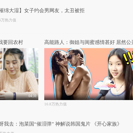
摧绵大湿】女子约会男网友，太丑被拒
.6万热力值
，我要回农村
04:31
16.8万热力值
呀我去：泡菜国“催泪弹” 神解说韩国鬼片 《开心家族》