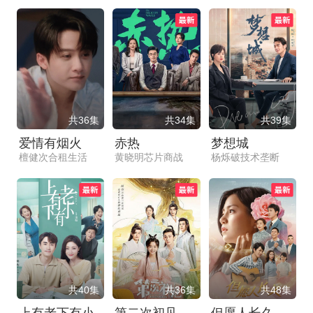
共36集
共34集
共39集
爱情有烟火
赤热
梦想城
檀健次合租生活
黄晓明芯片商战
杨烁破技术垄断
共40集
共36集
共48集
上有老下有小
第二次初见
但愿人长久