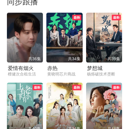
同步跟播
共36集
共34集
共39集
爱情有烟火
赤热
梦想城
檀健次合租生活
黄晓明芯片商战
杨烁破技术垄断
共40集
共36集
共48集