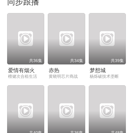
同步跟播
共36集
共34集
共39集
爱情有烟火
赤热
梦想城
檀健次合租生活
黄晓明芯片商战
杨烁破技术垄断
共40集
共36集
共48集