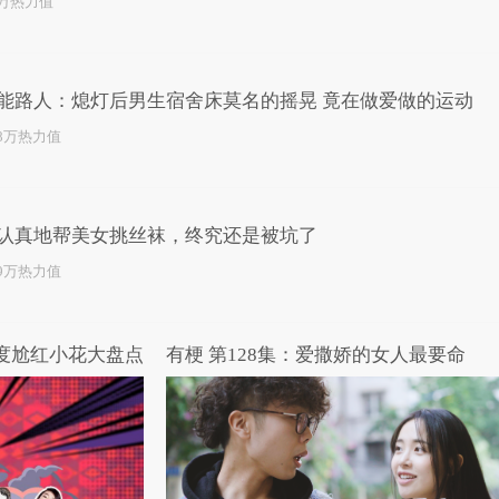
3万热力值
能路人：熄灯后男生宿舍床莫名的摇晃 竟在做爱做的运动
.8万热力值
认真地帮美女挑丝袜，终究还是被坑了
.9万热力值
年度尬红小花大盘点
有梗 第128集：爱撒娇的女人最要命