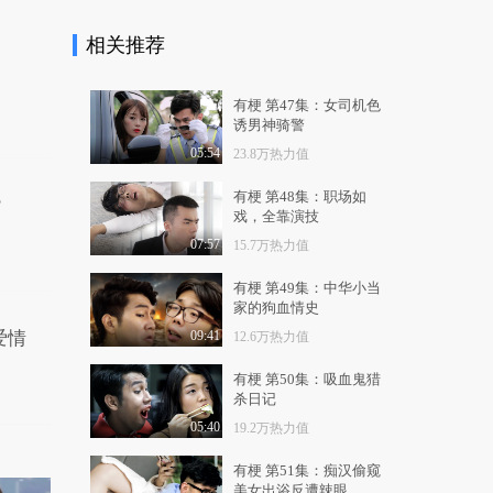
5.2万热力值
04:38
相关推荐
女王驾到 第113期：大
闹中秋之月饼宝盒
7.8万热力值
08:57
有梗 第47集：女司机色
诱男神骑警
女王驾到第二季 第6
05:54
23.8万热力值
期：剖析娱乐圈乱炒
CP..
1.3万热力值
03:54
有梗 第48集：职场如
？
戏，全靠演技
女王驾到第二季 第7
07:57
15.7万热力值
期：怒斥明星滥用替
身..
1.3万热力值
04:43
有梗 第49集：中华小当
家的狗血情史
女王驾到第二季 第8
爱情
09:41
12.6万热力值
期：揭秘明星久红不
衰..
1.2万热力值
04:27
有梗 第50集：吸血鬼猎
杀日记
女王驾到第二季 第9
期：众明星背后的奇
05:40
19.2万热力值
葩..
1.3万热力值
04:29
有梗 第51集：痴汉偷窥
美女出浴反遭辣眼