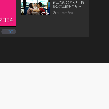
女王驾到 第117期：揭
秘公交上的明争暗斗
4.8万热力值
07:59
女王驾到 第118期：这
些女人都得死
+
订阅
8.5万热力值
06:27
女王驾到第二季 第1
期：张雨绮点亮洗白
新..
42.8万热力值
05:58
女王驾到第二季 第2
期：希拉里败选后转
行..
3.9万热力值
08:35
女王驾到第二季 第3
期：深夜对剧本的正
确..
12.9万热力值
06:50
女王驾到第二季 第4
期：体坛明星下海捞
金..