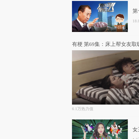
第
碗
18
03:41
有梗 第69集：床上帮女友
6.1万热力值
女