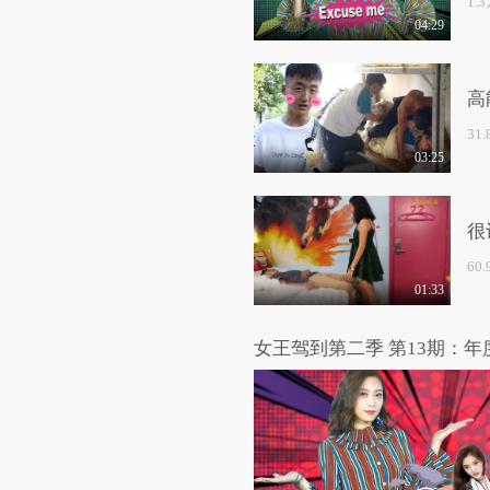
1.
04:29
高
31
03:25
很
60
01:33
女王驾到第二季 第13期：