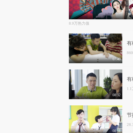
8.9万热力值
有
86
07:40
有
1.
08:32
节
28
08:11