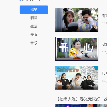
搞笑
有
明星
23
生活
05:54
美食
音乐
你
1.
04:06
哎
6.
07:18
【摧绵大湿】春光无限好！