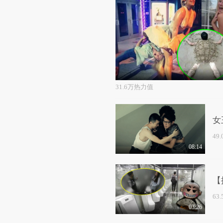
31.6万热力值
女
49
08:14
【
63
03:26