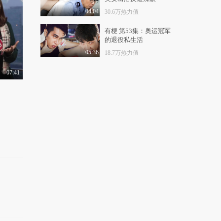
女王驾到第二季 第10
期：bb不自由，夸你..
04:04
30.6万热力值
3.0万热力值
04:22
有梗 第53集：奥运冠军
的退役私生活
女王驾到第二季 第11
期：孤芳不自赏？我..
05:36
18.7万热力值
3.3万热力值
04:28
07:41
女王驾到第二季 第12
期：国产翻拍PK棒子..
2.5万热力值
05:05
女王驾到第二季 第13
期：年度尬红小花大..
8.9万热力值
05:01
女王驾到第二季 第14
期：2016年甜到狗带..
4.3万热力值
04:50
女王驾到第二季 第15
期：撩妹高手养成指..