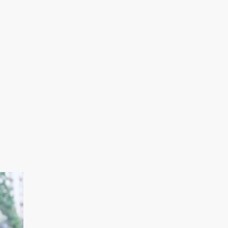
期：新老演员演技大..
8398热力值
06:01