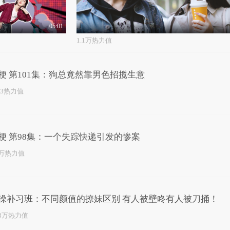
05:01
1.1万热力值
梗 第101集：狗总竟然靠男色招揽生意
03热力值
梗 第98集：一个失踪快递引发的惨案
1万热力值
操补习班：不同颜值的撩妹区别 有人被壁咚有人被刀捅！
.3万热力值