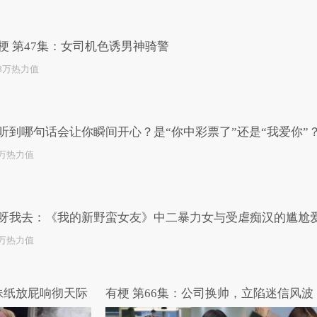
已为您推荐了10+条视频
梗 第47集：女司机色诱男神骑警
.8万热力值
听到哪句话会让你瞬间开心？是“你中彩票了”还是“我爱你”
2万热力值
呀我去：《我的新野蛮女友》中二暴力女与受虐痴汉的尴尬
6万热力值
妹纸放屁响彻天际
有梗 第66集：公司换帅，立陷迷信风波