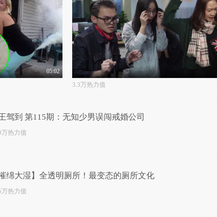
05:02
3.3万热力值
王驾到 第115期：无知少男误闯戒婚公司
.0万热力值
摧绵大湿】全透明厕所！最变态的厕所文化
.5万热力值