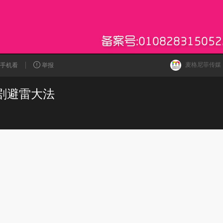
麦格尼菲传媒
手机看
举报
剧避雷大法