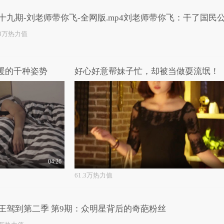
十九期-刘老师带你飞-全网版.mp4刘老师带你飞：干了国民
价值一亿的心灵鸡汤
.8万热力值
取暖的千种姿势
好心好意帮妹子忙，却被当做耍流氓！
04:26
61.3万热力值
王驾到第二季 第9期：众明星背后的奇葩粉丝