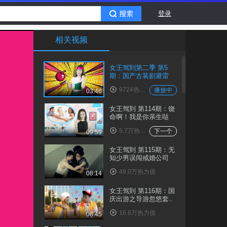
登录
相关视频
女王驾到第二季 第5
期：国产古装剧避雷
大..
9724热力值
播放中
03:46
女王驾到 第114期：饶
命啊！我是你亲生哒
5.7万热力值
下一个
09:59
女王驾到 第115期：无
知少男误闯戒婚公司
49.0万热力值
08:14
女王驾到 第116期：国
庆出游之导游忽悠套..
16.8万热力值
08:45