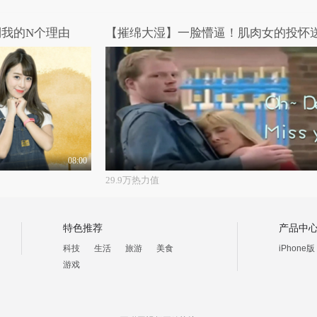
倒我的N个理由
【摧绵大湿】一脸懵逼！肌肉女的投怀
08:00
29.9万热力值
特色推荐
产品中
科技
生活
旅游
美食
iPhone版
游戏