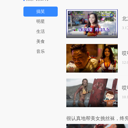
搞笑
北
明星
3.
生活
04:27
美食
音乐
哎
12
06:09
哎
10
07:34
很认真地帮美女挑丝袜，终