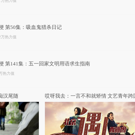
.1万热力值
梗 第50集：吸血鬼猎杀日记
.2万热力值
梗 第141集：五一回家文明用语求生指南
3万热力值
痴汉尾随