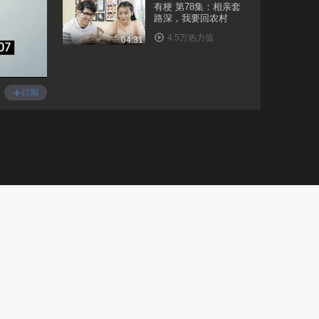
有梗 第78集：相亲套
路深，我要回农村
4.5万热力值
04:31
有梗 第79集：洞房花
烛夜，我竟偷偷会老..
+
订阅
3.7万热力值
05:09
有梗 第80集：我和监
考老师不为人知的故..
2.7万热力值
05:19
有梗 第81集：美女独
行遭遇痴汉尾随
1.4万热力值
04:27
有梗 第83集：如何回
应小三的挑衅电话
8954热力值
04:34
有梗 第84集：面试的
正确装逼姿势