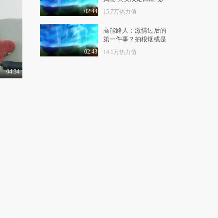
有梗 第90集：职场暗
不可言”
黑纪实之《老板的名..
02:44
15.7万热力值
1.4万热力值
07:31
高能路人：激情过后的
第一件事？抽根烟或是
有梗 第91集：武术神
洗洗澡？
功解救受困小学生？
02:43
14.1万热力值
9481热力值
05:38
04:34
有梗 第92集：最强创
意毕业照姿势
1.1万热力值
05:07
有梗 第93集：史上最
强约会攻略
1.0万热力值
05:01
有梗 第94集：儿童节
装嫩指南
1.3万热力值
05:55
有梗 第95集：绝望的
高考改卷集中营