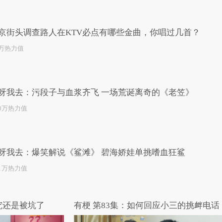
已为您推荐了10+条视频
京街头调查路人在KTV必点有哪些金曲，你唱过几首？
1万热力值
呀我去：污段子与血浆齐飞 一场荒诞离奇的《老笠》
.0万热力值
呀我去：爆笑解说《鲨滩》 碧海娇娃单挑嗜血狂鲨
.1万热力值
究还是被坑了
有梗 第83集：如何回应小三的挑衅电话