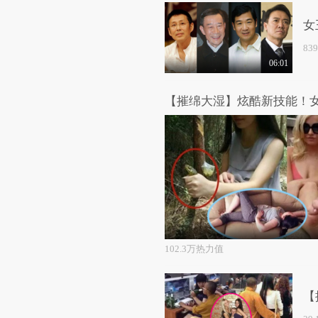
女
83
06:01
102.3万热力值
【