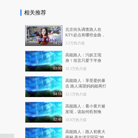
1.2万热力值
04:58
相关推荐
有梗 第85集：如何在
愚人节不被整蛊
9010热力值
05:00
北京街头调查路人在
KTV必点有哪些金曲，
有梗 第86集：美女受
你唱过几首？
04:27
3.1万热力值
辱后竟挖人祖坟报复
8959热力值
04:26
高能路人：污妖王现
身！坦言只爱下半身
有梗 第87集：神经病
03:00
10.3万热力值
广告合集（泰国篇）
3.7万热力值
06:35
高能路人：享受爱的暴
击 路人渴望妈妈能再打
有梗 第88集：熊孩子
我一次
04:18
12.1万热力值
辱骂美女惨被暴打
8816热力值
06:32
高能路人：看小黄片被
发现，该如何机智掩
有梗 第89集：大型反
饰？
夫网剧《人妻的名义..
02:48
10.8万热力值
1.1万热力值
09:27
高能路人：路人初夜大
揭秘 美女淡定回应“妙