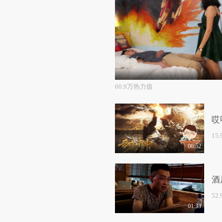
60.9万热力值
哎
15
06:52
酒
52
01:33