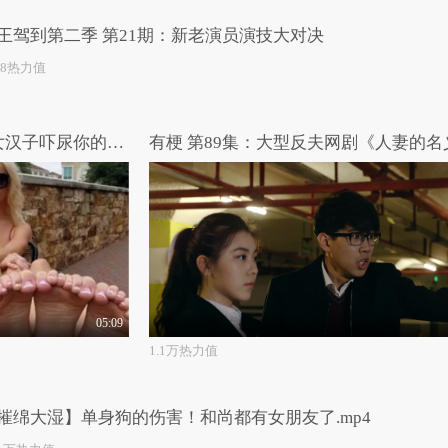
王驾到第二季 第21期：新老演员演技大对决
98热力值
【摧绵大湿】炫酷新技能！女汉子吓尿你的独门秘籍
有梗 第89集：大型反夫网剧《人妻的名
05:09
1.1万热力值
摧绵大湿】单身狗的伤害！和尚都有女朋友了.mp4