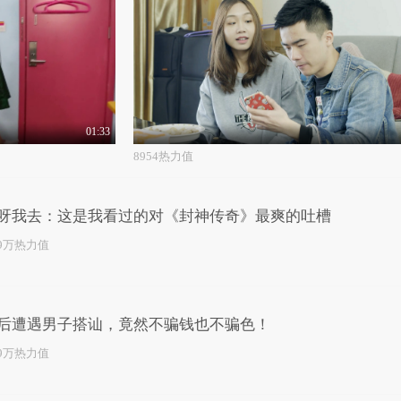
01:33
8954热力值
呀我去：这是我看过的对《封神传奇》最爽的吐槽
.9万热力值
后遭遇男子搭讪，竟然不骗钱也不骗色！
.9万热力值