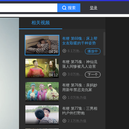
登录
相关视频
有梗 第69集：床上帮
女友取暖的千种姿势
6.1万热力值
播放中
04:26
有梗 第75集：神仙流
落人间惨被凡人迫害
3.0万热力值
下一个
04:12
有梗 第76集：亲妈妙
用新年禁忌克仇家
1.0万热力值
04:54
有梗 第77集：三男相
约户外打野炮
2.1万热力值
04:32