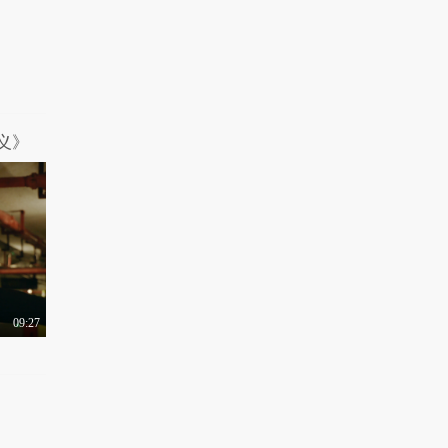
9286热力值
06:31
有梗 第97集：职场萌
新作死守则
1.3万热力值
08:19
有梗 第98集：一个失
踪快递引发的惨案
义》
1.1万热力值
08:32
有梗 第99集：双傻大
战人工智能
8950热力值
08:29
09:27