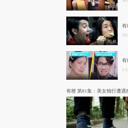
39
05:02
有
19
05:40
有
1.
02:56
有梗 第81集：美女独行遭遇