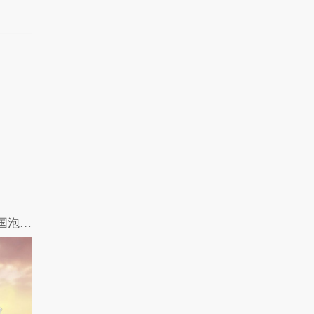
哎呀我去：一言不和就矫情 文艺青年跨国泡妞精英指南