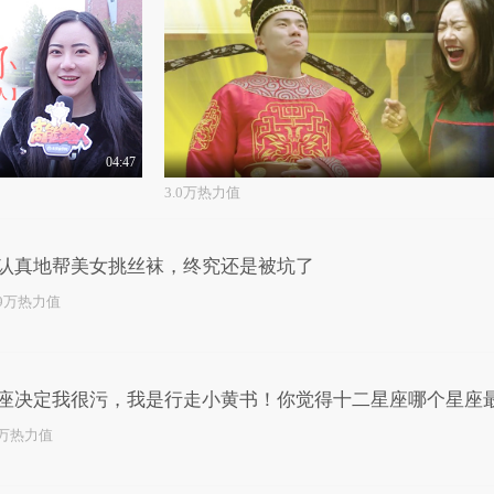
04:47
3.0万热力值
认真地帮美女挑丝袜，终究还是被坑了
.9万热力值
座决定我很污，我是行走小黄书！你觉得十二星座哪个星座
2万热力值