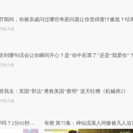
已为您推荐了10+条视频
节期间，你被亲戚问过哪些奇葩问题让你觉得蜜汁尴尬？结
回复！生动形象！
2万热力值
听到哪句话会让你瞬间开心？是“你中彩票了”还是“我爱你”
2万热力值
呀我去：英国“郭达”勇救美国“蔡明” 逆天吐槽《机械师2》
3万热力值
你忘不掉的那个人，现在还好吗？2分02秒眼眶湿了，致我们最想念的那个人...
有梗 第75集：神仙流落人间惨被凡人迫