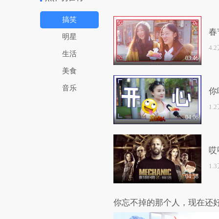
搞笑
春
明星
神
4.
生活
03:46
美食
音乐
你
1.
04:06
哎
1.
04:58