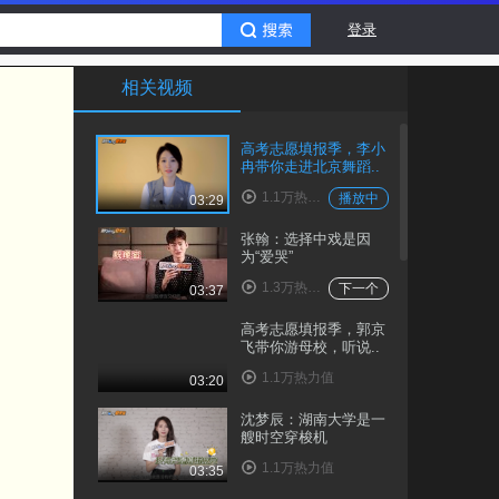
登录
相关视频
高考志愿填报季，李小
冉带你走进北京舞蹈..
1.1万热力值
播放中
03:29
张翰：选择中戏是因
为“爱哭”
1.3万热力值
下一个
03:37
高考志愿填报季，郭京
飞带你游母校，听说..
1.1万热力值
03:20
沈梦辰：湖南大学是一
艘时空穿梭机
1.1万热力值
03:35