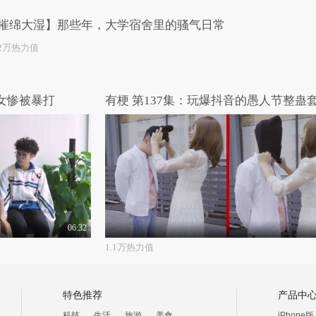
摧绵大湿】那些年，大学宿舍里的骚气日常
.2万热力值
美女惨被暴打
有梗 第137集：玩爆抖音的愚人节整蛊
06:32
1.1万热力值
特色推荐
产品中
科技
生活
旅游
美食
iPhone版