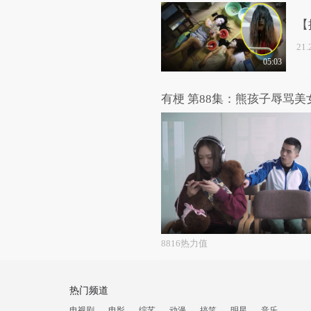
【
21
05:03
有梗 第88集：熊孩子辱骂
8816热力值
热门频道
电视剧
电影
综艺
动漫
搞笑
明星
音乐