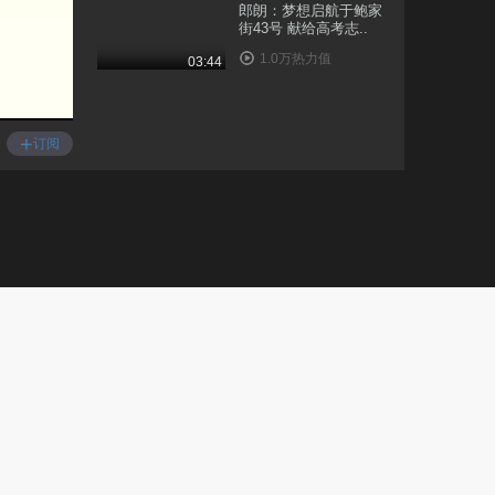
郎朗：梦想启航于鲍家
街43号 献给高考志..
1.0万热力值
03:44
重磅推出！高考志愿填
报季，14位明星学长..
+
订阅
8445热力值
01:23
水木年华：考第二是什
么感觉？
1.4万热力值
05:30
尚雯婕：复旦给了我自
由而无用的灵魂
8031热力值
04:44
韩庚：全中国的美食都
在这所大学了
1.3万热力值
04:19
胡可：广院既是终点，
也是起点