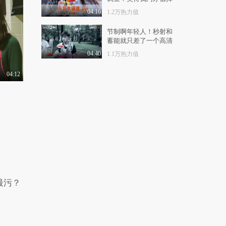
潘粤明:忘不掉北师大
了！
的摄影课
04:16
1.2万热力值
1.2万热力值
04:09
节制啊年轻人！秒射和
蓄能就只差了一个高清
马赛克的距离！
04:40
1.1万热力值
04:12
最污？