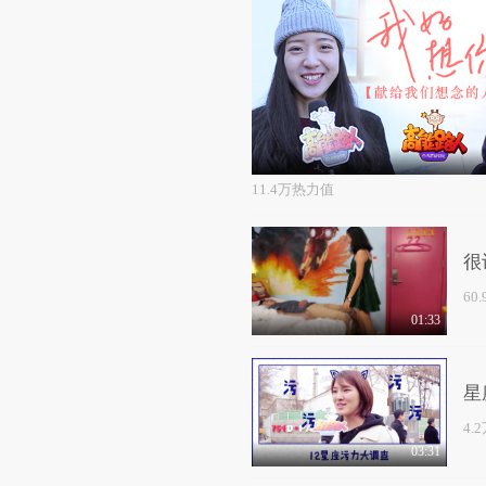
11.4万热力值
很
60
01:33
星
4.
03:31