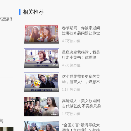
1.4万热力值
04:32
相关推荐
赵文卓：北体大教会了
尾高能
我坚持
9356热力值
04:01
春节期间，你被亲戚问
过哪些奇葩问题让你觉
奚梦瑶谈母校生活，最
得蜜汁尴尬？结尾高能
03:46
4.2万热力值
怀念宿舍卧谈会
神回复！生动形象！
1.2万热力值
03:33
星座决定我很污，我是
？
行走小黄书！你觉得十
窦骁:北电是我梦开始
二星座哪个星座最污？
03:31
4.2万热力值
的地方
1.2万热力值
03:33
这个世界需要更多的英
雄，游戏人生，燃息不
吴倩：还想再回武大读
止！
06:12
1.1万热力值
书
8738热力值
04:15
高能路人：美女欲返回
古代做艺妓 不卖身只卖
北京大学： 撒贝宁靠
艺
唱歌保送北大？
02:27
1.3万热力值
害
1.1万热力值
05:36
“全国方言”最污等级大
调查！笑得我门牙都掉