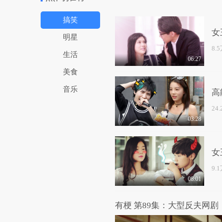
搞笑
女
明星
8.
生活
06:27
美食
音乐
高
24
03:28
女
9.
08:01
有梗 第89集：大型反夫网