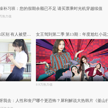
操补习班：您的假期余额已不足 请买票乘时光机穿越续值
6万热力值
节操补习班：不同颜值的撩妹区别 有人被壁咚有人被刀捅！
女王驾到第二季 第13期：年度尬红小花
08:11
8.9万热力值
呀我去：人性和丧尸哪个更恐怖？犀利解说大热韩片《釜山