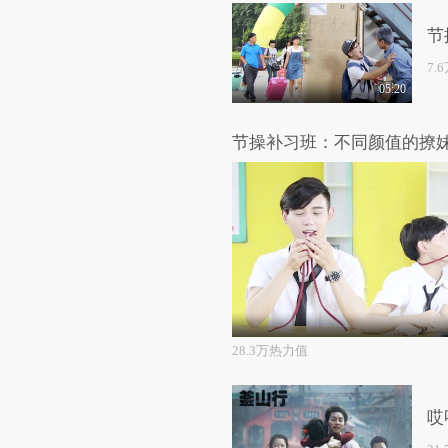
节
7.
05:20
28.3万热力值
哎