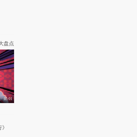
9992热力值
02:53
大盘点
05:01
行》