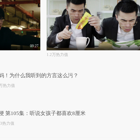
09:27
1.2万热力值
妈！为什么我听到的方言这么污？
2万热力值
梗 第105集：听说女孩子都喜欢8厘米
83热力值