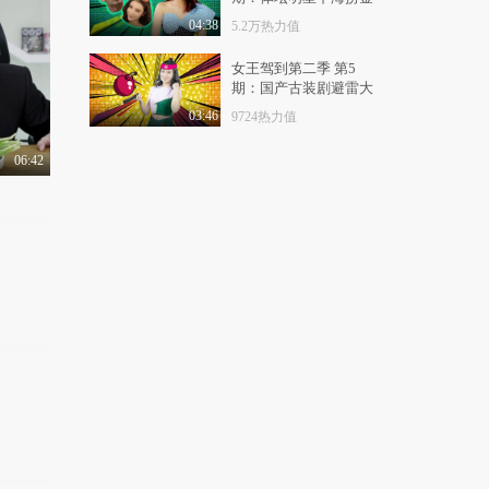
喜乐汇：贾玲假装成小
被喷
伙妈妈，与张小斐上..
04:38
5.2万热力值
1.2万热力值
12:43
女王驾到第二季 第5
期：国产古装剧避雷大
张小斐搬到男牢房，结
法
果囚犯全看上她了！..
03:46
9724热力值
9166热力值
04:38
06:42
贾玲张小斐真是长在笑
点上了，包袱甩不停..
1.2万热力值
03:31
贾玲上央视饰演大姐
大，对崔志佳动刑又
动..
1.2万热力值
08:58
别再让凌潇肃上王牌对
王牌了，刘芸都看不..
1.0万热力值
01:24
王牌对王牌6：贾玲和
小岳岳杠上了，结果..