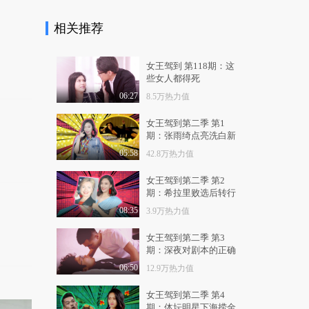
8688热力值
11:16
相关推荐
贾玲被曝曾报减肥营？
买100节课只上5节，..
1.1万热力值
01:07
女王驾到 第118期：这
些女人都得死
王牌对王牌：贾玲被自
06:27
8.5万热力值
己人坑，要上指压板..
1.1万热力值
03:36
女王驾到第二季 第1
期：张雨绮点亮洗白新
男子对贾玲一见钟情，
技能
05:58
42.8万热力值
眼睛都看直了，竟把..
1.4万热力值
04:24
女王驾到第二季 第2
期：希拉里败选后转行
贾玲张小斐这对组合太
当网红
08:35
3.9万热力值
搞笑，包袱层出不穷..
1.3万热力值
02:45
女王驾到第二季 第3
期：深夜对剧本的正确
贾玲的自黑模式又来上
姿势
演了，姥姥与他跟张..
06:50
12.9万热力值
1.3万热力值
05:10
女王驾到第二季 第4
期：体坛明星下海捞金