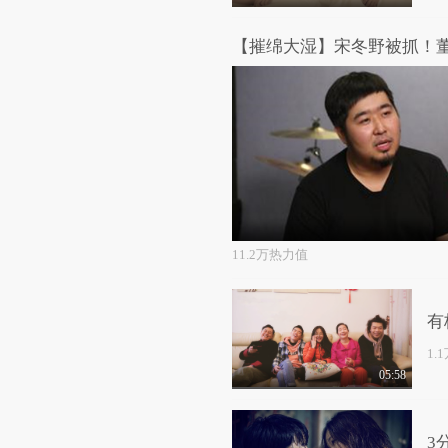
【摧绵大湿】宋冬野被抓！
11.2万热力值
有
1.
05:58
3