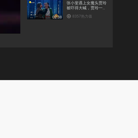
张小斐遇上女魔头贾玲
被吓得大喊，贾玲一..
8357热力值
02:38
贾玲张小斐出门被偶
遇，一同出游感情深
厚..
1.4万热力值
01:15
王牌对王牌：贾玲18岁
照片曝光，又瘦又美..
1.1万热力值
02:59
开心剧乐部：范明来现
场试戏，全程即兴表..
9882热力值
03:54
张小斐：上过4次春
晚，却一直不温不火，
3..
8877热力值
04:03
喜剧班的春天：贾玲好
不容易被人看上，张..