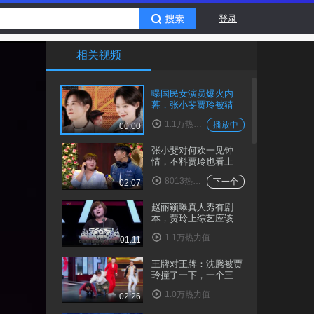
登录
相关视频
曝国民女演员爆火内
幕，张小斐贾玲被猜
测..
1.1万热力值
播放中
00:00
张小斐对何欢一见钟
情，不料贾玲也看上
了..
8013热力值
下一个
02:07
赵丽颖曝真人秀有剧
本，贾玲上综艺应该
是..
1.1万热力值
01:11
王牌对王牌：沈腾被贾
玲撞了一下，一个三..
1.0万热力值
02:26