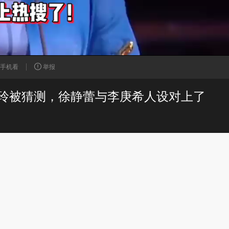
手机看
举报
玲被猜测，徐静蕾与李庚希人设对上了