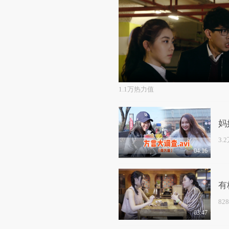
1.1万热力值
妈
3.
04:16
有
82
03:47