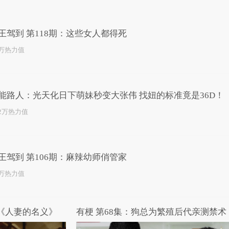
已为您推荐了10+条视频
王驾到 第118期：这些女人都得死
5万热力值
能路人：光天化日下萌妹秒变大张伟 找妞的标准竟是36D！
.2万热力值
王驾到 第106期：麻辣幼师俏管家
1万热力值
剧《人妻的名义》
有梗 第68集：狗总为繁殖后代亲测禁术