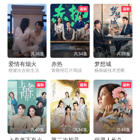
共36集
共34集
共39集
爱情有烟火
赤热
梦想城
檀健次合租生活
黄晓明芯片商战
杨烁破技术垄断
共40集
共36集
共48集
上有老下有小
第二次初见
但愿人长久