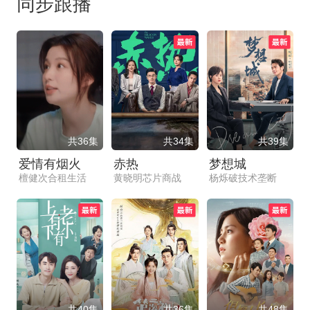
同步跟播
共36集
共34集
共39集
爱情有烟火
赤热
梦想城
檀健次合租生活
黄晓明芯片商战
杨烁破技术垄断
共40集
共36集
共48集