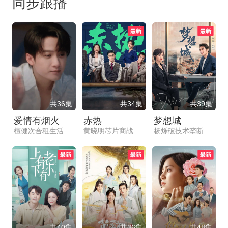
同步跟播
共36集
共34集
共39集
爱情有烟火
赤热
梦想城
檀健次合租生活
黄晓明芯片商战
杨烁破技术垄断
共40集
共36集
共48集