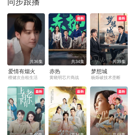
同步跟播
共36集
共34集
共39集
爱情有烟火
赤热
梦想城
檀健次合租生活
黄晓明芯片商战
杨烁破技术垄断
共40集
共36集
共48集