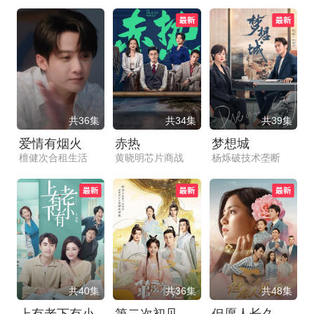
共36集
共34集
共39集
爱情有烟火
赤热
梦想城
檀健次合租生活
黄晓明芯片商战
杨烁破技术垄断
共40集
共36集
共48集
上有老下有小
第二次初见
但愿人长久