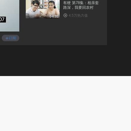
有梗 第78集：相亲套
路深，我要回农村
4.5万热力值
04:31
有梗 第79集：洞房花
烛夜，我竟偷偷会老..
+
订阅
3.7万热力值
05:09
有梗 第80集：我和监
考老师不为人知的故..
2.7万热力值
05:19
有梗 第81集：美女独
行遭遇痴汉尾随
1.4万热力值
04:27
有梗 第83集：如何回
应小三的挑衅电话
8954热力值
04:34
有梗 第84集：面试的
正确装逼姿势