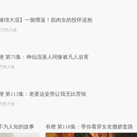
已为您推荐了10+条视频
摧绵大湿】一脸懵逼！肌肉女的投怀送抱
.9万热力值
梗 第75集：神仙流落人间惨被凡人迫害
0万热力值
梗 第113集：老婆这姿势让我无比苦恼
7万热力值
师不为人知的故事
有梗 第118集：带你看穿女友撒娇套路