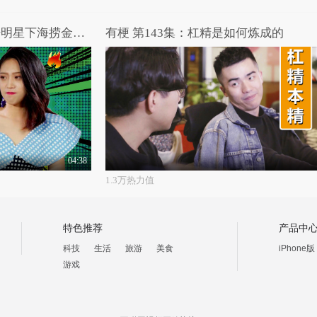
女王驾到第二季 第4期：体坛明星下海捞金被喷
有梗 第143集：杠精是如何炼成的
04:38
1.3万热力值
特色推荐
产品中
科技
生活
旅游
美食
iPhone版
游戏