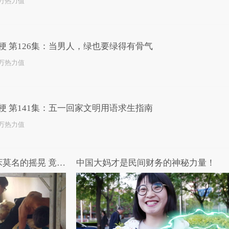
0万热力值
梗 第126集：当男人，绿也要绿得有骨气
4万热力值
梗 第141集：五一回家文明用语求生指南
3万热力值
高能路人：熄灯后男生宿舍床莫名的摇晃 竟在做爱做的运动
中国大妈才是民间财务的神秘力量！