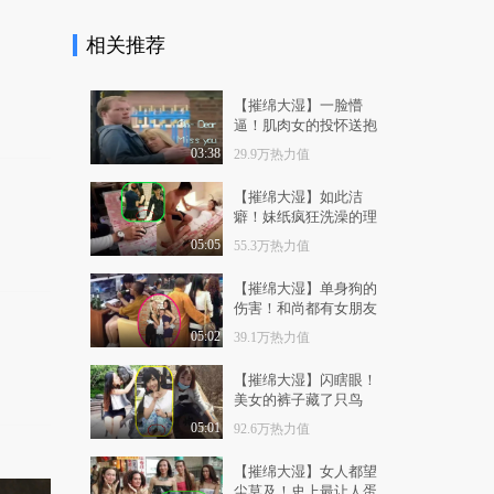
1.2万热力值
04:58
相关推荐
有梗 第85集：如何在
愚人节不被整蛊
9010热力值
05:00
【摧绵大湿】一脸懵
逼！肌肉女的投怀送抱
有梗 第86集：美女受
03:38
29.9万热力值
辱后竟挖人祖坟报复
8959热力值
04:26
【摧绵大湿】如此洁
癖！妹纸疯狂洗澡的理
有梗 第87集：神经病
由
05:05
55.3万热力值
广告合集（泰国篇）
3.7万热力值
06:35
【摧绵大湿】单身狗的
伤害！和尚都有女朋友
有梗 第88集：熊孩子
了
05:02
39.1万热力值
辱骂美女惨被暴打
8816热力值
06:32
【摧绵大湿】闪瞎眼！
美女的裤子藏了只鸟
有梗 第89集：大型反
夫网剧《人妻的名义..
05:01
92.6万热力值
1.1万热力值
09:27
【摧绵大湿】女人都望
尘莫及！史上最让人蛋