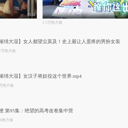
03:25
2.5万热力值
摧绵大湿】女人都望尘莫及！史上最让人蛋疼的男扮女装
.7万热力值
摧绵大湿】女汉子将奴役这个世界.mp4
0万热力值
梗 第95集：绝望的高考改卷集中营
86热力值