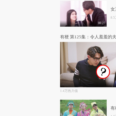
女
8.
06:27
有梗 第125集：令人羞羞的
1.4万热力值
有