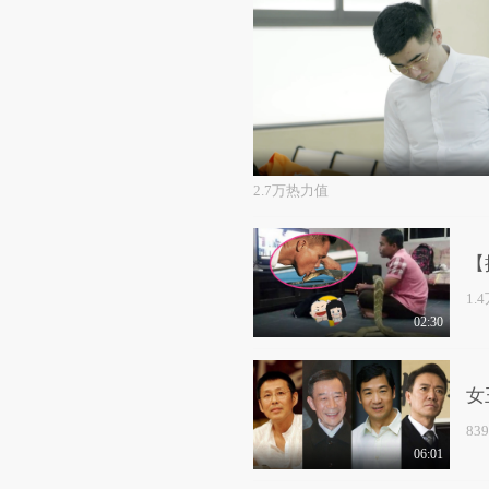
2.7万热力值
【
1.
02:30
女
83
06:01