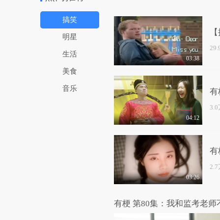
搞笑
【
明星
29
生活
03:38
美食
音乐
有
3.
04:12
有
2.
03:26
有梗 第80集：我和监考老