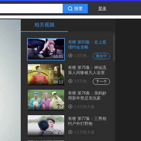
登录
相关视频
有梗 第93集：史上最
强约会攻略
1.0万热力值
播放中
05:01
有梗 第75集：神仙流
落人间惨被凡人迫害
3.0万热力值
下一个
04:12
有梗 第76集：亲妈妙
用新年禁忌克仇家
1.0万热力值
04:54
有梗 第77集：三男相
约户外打野炮
2.1万热力值
04:32