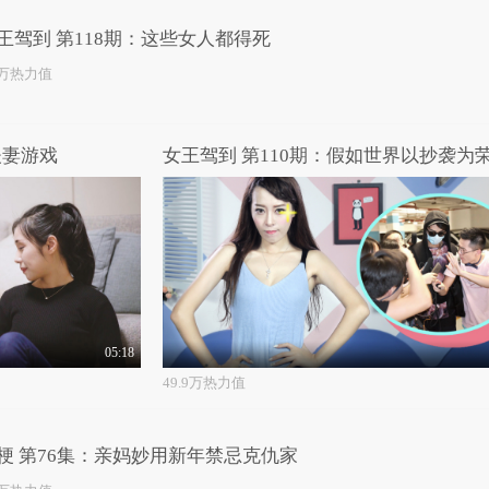
王驾到 第118期：这些女人都得死
5万热力值
夫妻游戏
女王驾到 第110期：假如世界以抄袭为
05:18
49.9万热力值
梗 第76集：亲妈妙用新年禁忌克仇家