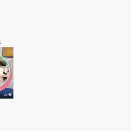
9286热力值
06:31
有梗 第97集：职场萌
新作死守则
1.3万热力值
08:19
有梗 第98集：一个失
踪快递引发的惨案
荣
1.1万热力值
08:32
有梗 第99集：双傻大
战人工智能
8950热力值
08:29
09:48