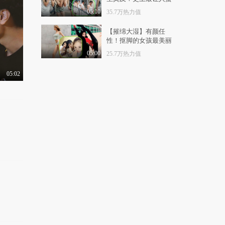
有梗 第90集：职场暗
疼的男扮女装
黑纪实之《老板的名..
05:10
35.7万热力值
1.4万热力值
07:31
【摧绵大湿】有颜任
性！抠脚的女孩最美丽
有梗 第91集：武术神
功解救受困小学生？
05:00
25.7万热力值
9481热力值
05:38
05:02
有梗 第92集：最强创
意毕业照姿势
1.1万热力值
05:07
有梗 第93集：史上最
强约会攻略
1.0万热力值
05:01
有梗 第94集：儿童节
装嫩指南
1.3万热力值
05:55
有梗 第95集：绝望的
高考改卷集中营