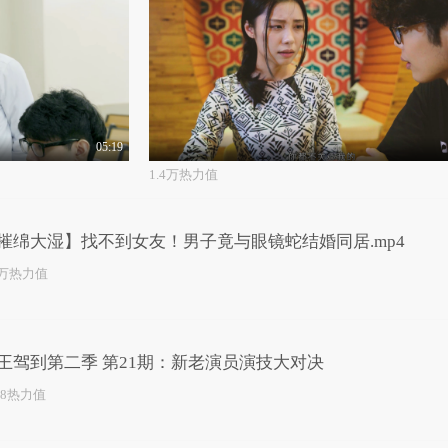
05:19
1.4万热力值
摧绵大湿】找不到女友！男子竟与眼镜蛇结婚同居.mp4
4万热力值
王驾到第二季 第21期：新老演员演技大对决
98热力值