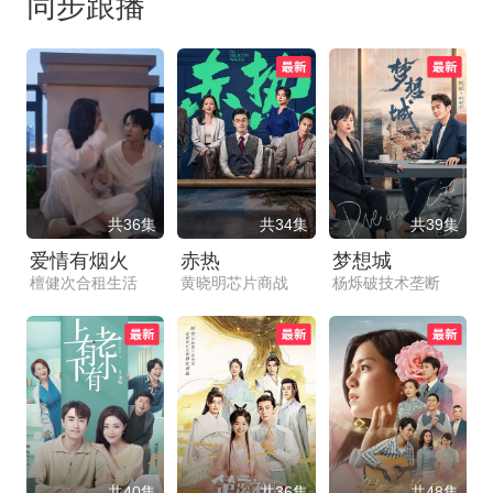
同步跟播
共36集
共34集
共39集
爱情有烟火
赤热
梦想城
檀健次合租生活
黄晓明芯片商战
杨烁破技术垄断
共40集
共36集
共48集