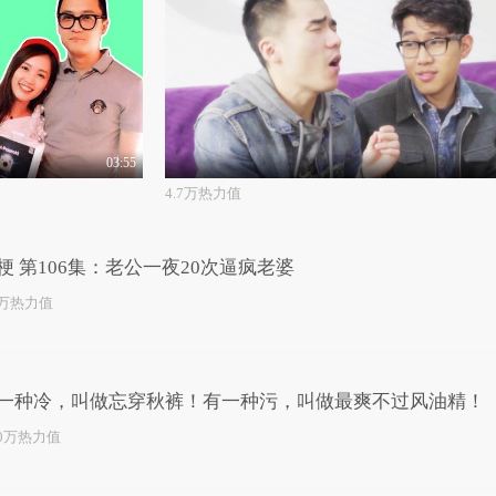
03:55
4.7万热力值
梗 第106集：老公一夜20次逼疯老婆
4万热力值
一种冷，叫做忘穿秋裤！有一种污，叫做最爽不过风油精！
.0万热力值