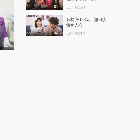
【摧绵大湿】惨不忍
睹！最伤风败俗的结
05:58
1.1万热力值
婚..
3.3万热力值
04:59
有梗 第133集：如何读
懂女人心
【摧绵大湿】霸气侧
路！女朋友不为人知
04:38
1.3万热力值
的..
3.5万热力值
05:05
04:31
【摧绵大湿】能这样为
你拍照的，都是好闺..
3.2万热力值
05:01
【摧绵大湿】萌死人不
偿命！全能舞王摇摆..
4.7万热力值
05:06
【摧绵大湿】中二病！
女朋友挂起来才干爽..
3.6万热力值
05:06
【摧绵大湿】心累！养
狗比养儿子还苦逼