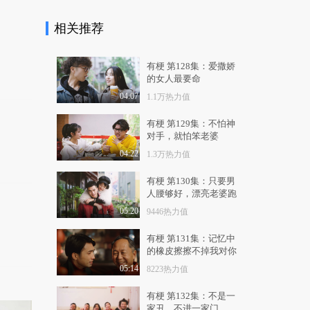
10.3万热力值
05:01
相关推荐
【摧绵大湿】肤白貌美
大长腿！销魂妹纸如..
14.3万热力值
05:01
有梗 第128集：爱撒娇
的女人最要命
【摧绵大湿】实力点
04:07
1.1万热力值
赞！为妹纸增加情趣
的..
13.0万热力值
05:03
有梗 第129集：不怕神
对手，就怕笨老婆
【摧绵大湿】发生在公
04:22
1.3万热力值
交车上的男女尴尬事
33.2万热力值
05:00
有梗 第130集：只要男
人腰够好，漂亮老婆跑
【摧绵大湿】套路得人
不了
05:20
9446热力值
心！渣男秀恩爱的奇..
5.4万热力值
05:02
有梗 第131集：记忆中
的橡皮擦擦不掉我对你
【摧绵大湿】姨妈来
的爱
了？无节操的妹纸酷
05:14
8223热力值
炫..
3.3万热力值
05:03
有梗 第132集：不是一
家丑，不进一家门