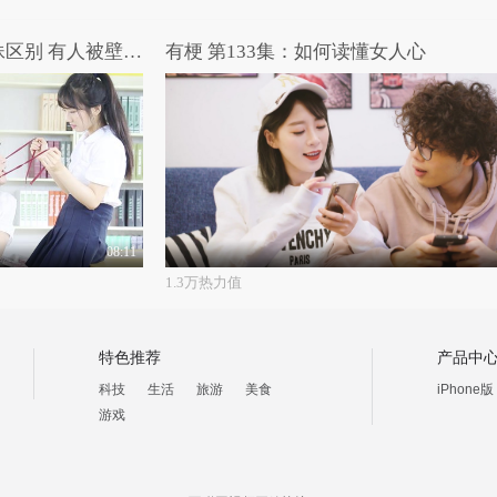
节操补习班：不同颜值的撩妹区别 有人被壁咚有人被刀捅！
有梗 第133集：如何读懂女人心
08:11
1.3万热力值
特色推荐
产品中
科技
生活
旅游
美食
iPhone版
游戏