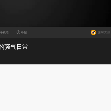
摧绵大湿
手机看
举报
的骚气日常