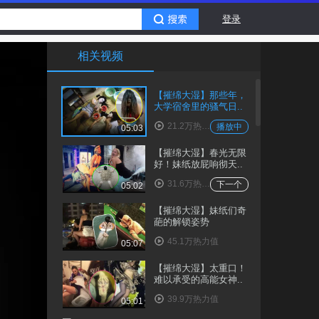
登录
相关视频
【摧绵大湿】那些年，
大学宿舍里的骚气日..
21.2万热力值
播放中
05:03
【摧绵大湿】春光无限
好！妹纸放屁响彻天..
31.6万热力值
下一个
05:02
【摧绵大湿】妹纸们奇
葩的解锁姿势
45.1万热力值
05:07
【摧绵大湿】太重口！
难以承受的高能女神..
39.9万热力值
05:01