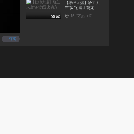
【摧绵大湿】给主人
当“爹”的逗比萌宠
45.4万热力值
05:00
【摧绵大湿】炫酷新技
能！女汉子吓尿你的..
+
订阅
102.3万热力值
05:09
【摧绵大湿】醉了！女
孩猜不透的小心思
21.0万热力值
05:13
【摧绵大湿】厉害了我
的姐！老司机作死历..
20.9万热力值
05:11
【摧绵大湿】女汉子将
奴役这个世界
9.0万热力值
05:01
【摧绵大湿】妖娆的奇
葩都是销魂蛇精病