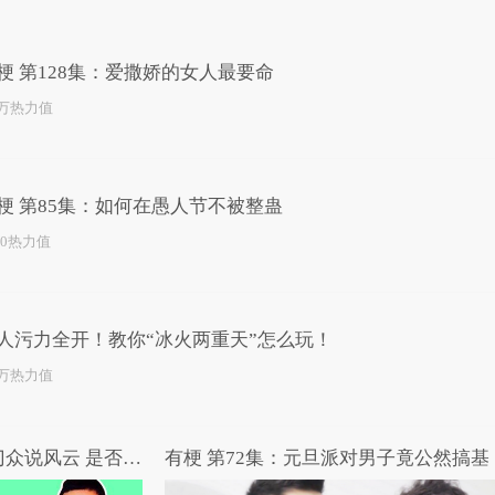
已为您推荐了10+条视频
梗 第128集：爱撒娇的女人最要命
1万热力值
梗 第85集：如何在愚人节不被整蛊
10热力值
人污力全开！教你“冰火两重天”怎么玩！
4万热力值
高能路人：王宝强马蓉出轨门众说风云 是否将出现惊天大反转？
有梗 第72集：元旦派对男子竟公然搞基