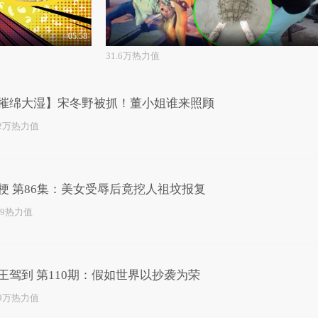
05:58
31.6万热力值
摧绵大湿】宋冬野被抓！董小姐谁来照顾
.2万热力值
梗 第86集：美女受辱后竟挖人祖坟报复
59热力值
王驾到 第110期：假如世界以抄袭为荣
.9万热力值