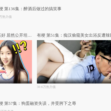
梗 第136集：醉酒后做过的搞笑事
2万热力值
高能路人：御姐与闺蜜感情甚好 居然公开坦言两人共用一个男友！
有梗 第51集：痴汉偷窥美女出浴反遭辣
03:11
30.6万热力值
梗 第57集：狗蛋融资失误，并受胯下之辱