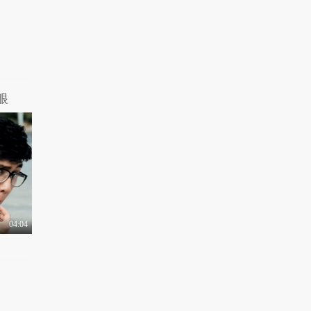
4.1万热力值
05:03
【摧绵大湿】宅男必备
福利！护士女仆随时..
4.2万热力值
05:02
【摧绵大湿】传说中的
壁咚王者就是这么霸..
眼
3.7万热力值
05:03
【摧绵大湿】摇滚界的
杀马特，就是这么自..
4.3万热力值
05:08
【摧绵大湿】有没有女
朋友，关键看发型
04:04
4.8万热力值
05:01
【摧绵大湿】那些年，
我们校园中的逗比日..
5.9万热力值
05:18
【摧绵大湿】妹纸们，