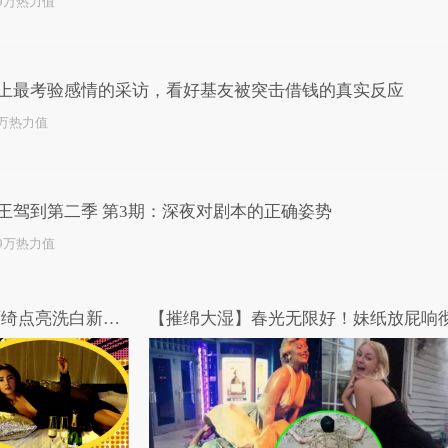
.9万热力值
上最考验感情的采访，看好基友被突击借钱的真实反应
2万热力值
王驾到第二季 第3期：深夜对剧本的正确姿势
.9万热力值
女王驾到第二季 第1期：张雨绮点亮洗白新技能
【摧绵大湿】春光无限好！妹纸放屁响