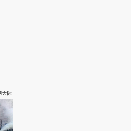
身材太好也是一种负..
7.1万热力值
05:00
【摧绵大湿】姨妈巾之
车，男朋友都受不了..
5.5万热力值
05:09
【摧绵大湿】蜜汁自
拍！发朋友圈的最高
境..
6.6万热力值
05:02
【摧绵大湿】智商堪
忧！一秒钟吓成平胸
的..
3.7万热力值
03:15
彻天际