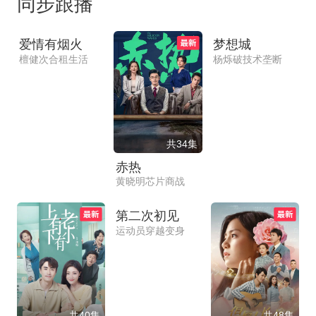
同步跟播
共36集
共39集
爱情有烟火
梦想城
檀健次合租生活
杨烁破技术垄断
共34集
赤热
黄晓明芯片商战
共36集
第二次初见
运动员穿越变身
共40集
共48集