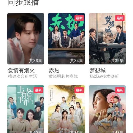
同步跟播
共36集
共34集
共39集
爱情有烟火
赤热
梦想城
檀健次合租生活
黄晓明芯片商战
杨烁破技术垄断
共40集
共36集
共48集