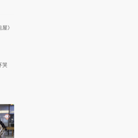
数，走近童话大师安
徒..
1.2万热力值
04:06
秒懂星课堂：和章子怡
租屋》
一起见证王者崛起
8639热力值
02:59
秒懂星课堂：跟着倪虹
洁，走近文艺青年打..
1.3万热力值
04:59
吓哭