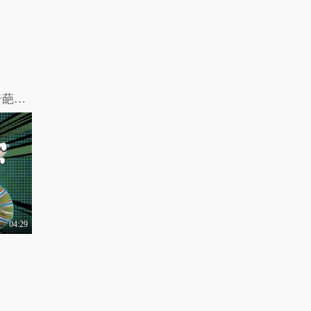
1.1万热力值
03:19
秒懂星课堂：高伟光喊
你来密山吃烤冷面啦..
1.4万热力值
04:02
秒懂星课堂：和李光洁
到平顶山养生去
女王驾到第二季 第9期：众明星背后的奇葩粉丝
1.4万热力值
03:54
秒懂星课堂：和李念一
起来了解荆门的楚文..
9049热力值
04:41
秒懂星课堂：颖儿带你
走进浪漫常德
04:29
8922热力值
03:29
秒懂星课堂：于朦胧在
乌鲁木齐的幸福时光
1.2万热力值
03:56
秒懂星课堂：跟着陈