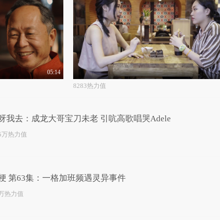
05:14
8283热力值
呀我去：成龙大哥宝刀未老 引吭高歌唱哭Adele
.5万热力值
梗 第63集：一格加班频遇灵异事件
1万热力值