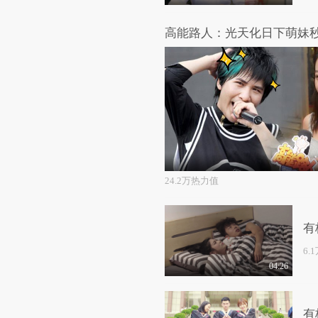
24.2万热力值
有
6.
04:26
有