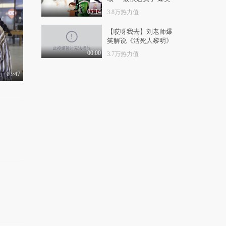
秒懂星课堂：川妹子段
吐槽《超级快递》
奥娟带你吃遍成都
05:14
3.8万热力值
1.4万热力值
05:18
【哎呀我去】刘老师爆
笑解说《活死人黎明》
秒懂星课堂：邓紫棋教
你香港茶餐厅的点餐..
00:00
3.7万热力值
9900热力值
04:59
03:47
秒懂星课堂：和佟大为
一起，感受抚顺的满..
1.2万热力值
03:24
秒懂星课堂：和张慧雯
一起，感受鹰潭的道..
1.3万热力值
04:01
秒懂星课堂：尹恩惠带
你探秘首尔的咖啡文..
9455热力值
04:22
秒懂星课堂：进口小哥
哥迪玛希，强势安利..