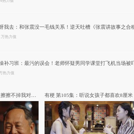
24热力值
呀我去：和张震没一毛钱关系！逆天吐槽《张震讲故事之合
.1万热力值
操补习班：最污的误会！老师怀疑男同学课堂打飞机当场被
5万热力值
有梗 第131集：记忆中的橡皮擦擦不掉我对你的爱
有梗 第105集：听说女孩子都喜欢8厘米