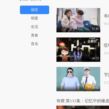
搞笑
有
明星
92
生活
05:32
美食
音乐
哎
10
06:33
节
6.
08:02