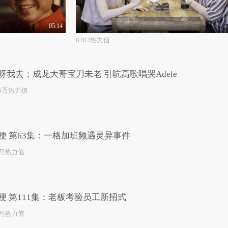
05:14
8283热力值
呀我去：成龙大哥宝刀未老 引吭高歌唱哭Adele
.5万热力值
梗 第63集：一格加班频遇灵异事件
1万热力值
梗 第111集：老板考验员工新招式
1万热力值