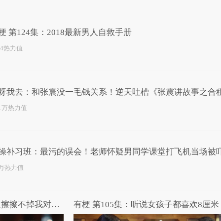
已为您推荐了10+条视频
梗 第124集：2018最新男人自救手册
24热力值
呀我去：和张震没一毛钱关系！逆天吐槽《张震讲故事之合
.1万热力值
操补习班：最污的误会！老师怀疑男同学课堂打飞机当场被
5万热力值
有梗 第131集：记忆中的橡皮擦擦不掉我对你的爱
有梗 第105集：听说女孩子都喜欢8厘米