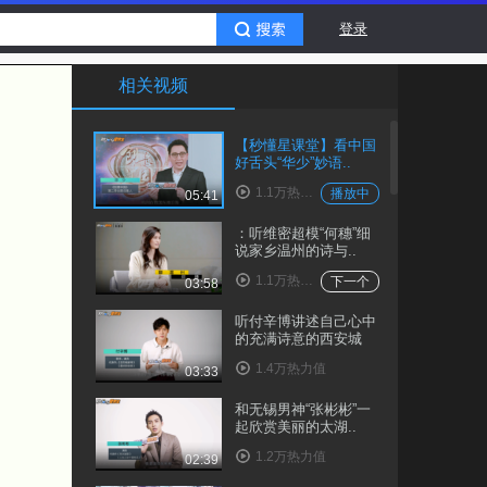
登录
相关视频
【秒懂星课堂】看中国
好舌头“华少”妙语..
1.1万热力值
播放中
05:41
：听维密超模“何穗”细
说家乡温州的诗与..
1.1万热力值
下一个
03:58
听付辛博讲述自己心中
的充满诗意的西安城
1.4万热力值
03:33
和无锡男神“张彬彬”一
起欣赏美丽的太湖..
1.2万热力值
02:39