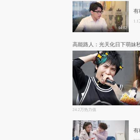
有
1.
04:02
24.2万热力值
有