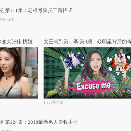
梗 第111集：老板考验员工新招式
1万热力值
高能路人：光天化日下萌妹秒变大张伟 找妞的标准竟是36D！
03:28
1.3万热力值
梗 第124集：2018最新男人自救手册