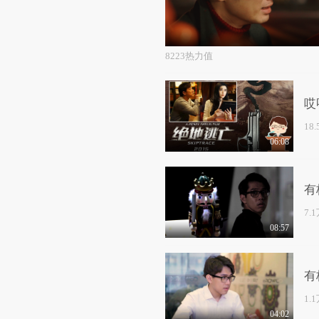
8223热力值
哎
18
06:08
有
7.
08:57
有
1.
04:02