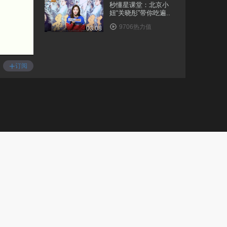
秒懂星课堂：北京小
妞“关晓彤”带你吃遍..
9706热力值
03:08
秒懂星课堂：来福建永
安，和女神张静初一..
+
订阅
1.3万热力值
05:06
跟着小七赖美云，一起
来学习家乡深圳的冷..
1.0万热力值
04:17
秒懂星课堂：和娄艺潇
一起，漫步伦敦街头..
1.1万热力值
03:54
秒懂星课堂：和凤小岳
一起感受披头士的故..
1.2万热力值
03:10
秒懂星课堂：不老男神
乔振宇，教你如何正..