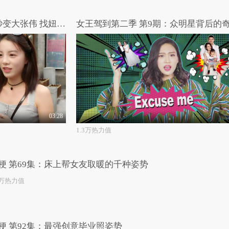
高能路人：光天化日下萌妹秒变大张伟 找妞的标准竟是36D！
03:28
1.3万热力值
梗 第69集：床上帮女友取暖的千种姿势
1万热力值
梗 第92集：最强创意毕业照姿势