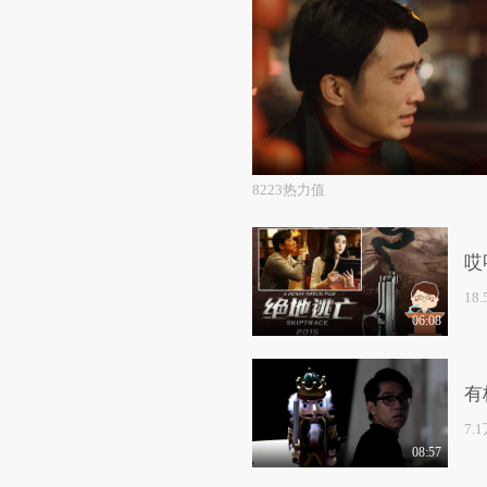
8223热力值
哎
18
06:08
有
7.
08:57