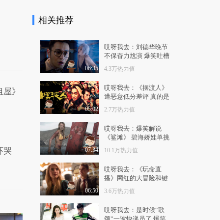
9413热力值
03:57
相关推荐
秒懂星课堂：邓紫棋
张云龙向你安利一座..
1.2万热力值
01:30
哎呀我去：刘德华晚节
不保奋力尬演 爆笑吐槽
秒懂星课堂：听肖央讲
《王牌逗王牌》
06:35
4.3万热力值
家乡承德，感受神仙..
8148热力值
03:53
哎呀我去：《摆渡人》
租屋》
遭恶意低分差评 真的是
秒懂星课堂：林允带你
受了委屈？
05:02
2.7万热力值
了解书法史超厉害的..
1.4万热力值
04:54
哎呀我去：爆笑解说
《鲨滩》 碧海娇娃单挑
秒懂星课堂：张雪迎带
嗜血狂鲨
吓哭
07:34
10.1万热力值
你在义乌买买买！
1.1万热力值
05:26
哎呀我去：《玩命直
播》网红的大冒险和键
秒懂星课堂：张云龙带
盘侠的狂欢
你走进海鲜的世界—..
06:50
3.6万热力值
9114热力值
04:05
哎呀我去：是时候“歌
颂”一波快递员了 爆笑