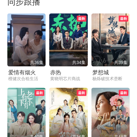
同步跟播
共36集
共34集
共39集
爱情有烟火
赤热
梦想城
檀健次合租生活
黄晓明芯片商战
杨烁破技术垄断
共40集
共36集
共48集